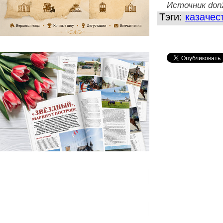
Источник don
Тэги:
казачес