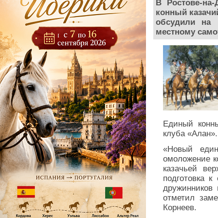
В Ростове-на
конный казачий
обсудили на 
местному само
Единый конны
клуба «Алан».
«Новый един
омоложение к
казачьей ве
подготовка к
дружинников 
отметил заме
Корнеев.