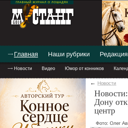
ГЛАВНЫЙ ЖУРНАЛ О ЛОШАДЯХ
Главная
Наши рубрики
Редакция
Новости
Видео
Юмор от конников
Кален
←
Новости
Новости:
Дону отк
центр
Фото: Олег А