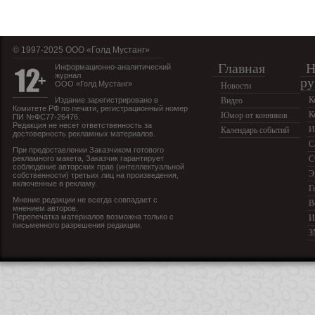
© 1997-2025 OOO «Голд Мустанг»
Главная
Н
Информационно-аналитический
журнал
ру
ООО «Голд Мустанг»
Новости
К
Издание зарегистрировано в
Видео
Комитете РФ по печати, регистрационный номер
К
Юмор от конников
ПИ №ФС77-26476.
Редакция не несет ответственность за
И
Календарь событий
достоверность рекламных материалов.
С
При предоставлении Заказчиком готового
рекламного макета, Заказчик гарантирует
С
соблюдение авторских прав (интеллектуальной
Э
собственности) третьих лиц на произведения,
включенные в рекламу.
Г
Мнение редакции не всегда совпадает с
В
мнением авторов.
Перепечатка материалов возможна только с
И
письменного разрешения редакции.
З