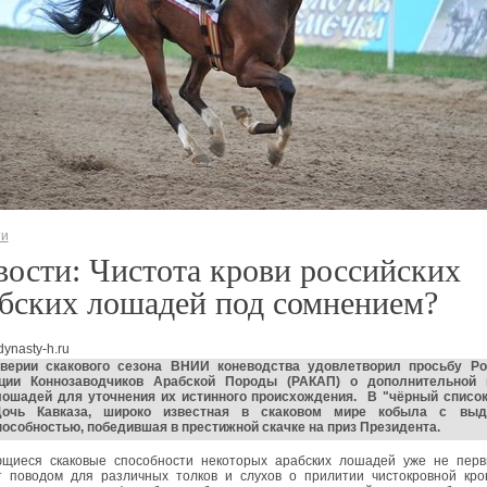
ти
ости: Чистота крови российских
бских лошадей под сомнением?
dynasty-h.ru
верии скакового сезона ВНИИ коневодства удовлетворил просьбу Ро
ции Коннозаводчиков Арабской Породы (РАКАП) о дополнительной 
лошадей для уточнения их истинного происхождения. В "чёрный список
Дочь Кавказа, широко известная в скаковом мире кобыла с вы
особностью, победившая в престижной скачке на приз Президента.
щиеся скаковые способности некоторых арабских лошадей уже не перв
т поводом для различных толков и слухов о прилитии чистокровной кров