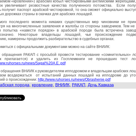
емом «кровлении») арабских кобыл чистокровными английскими жеребцами,
ок увеличивает резвостные качества полученного потомства. Если полу
 получит паспорт арабской чистокровной, то она сможет официально высту
ых дорожках страны в скачках для арабских лошадей.
мого последнего момента никаких существенных мер чиновники не прин
ря на многочисленные заявления и жалобы со стороны заводчиков. Тем не
я попытка «навести порядок» в арабской породе была встречена завод
означно. Некоторые владельцы лошадей, чье происхождение подве
ию, намерены продолжить разбирательство в судебных органах.
омиться с официальными документами можно на сайте ВНИИК:
ст обращения РАКАП с просьбой провести тестирование «сомнительных» л
ок прилагается) и удалить из Госплемкниги не прошедших тест ло
/www.ruhorses.ru/news/Sagal%20A.E..pdf
т обращения ВНИИК к руководителям ипподромом и владельцам арабских ло
вом воздержаться от испытаний данных лошадей на ипподроме до уто
ний о происхождении:
http://www.ruhorses.ru/news/Obrashenie.pdf
абская порода
,
кровление
,
ВНИИК
,
РАКАП
,
Дочь Кавказа