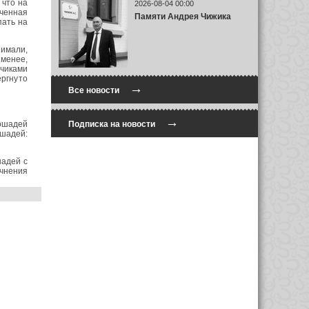
 что на
2026-08-04 00:00
ченная
Памяти Андрея Чижика
пать на
имали,
 менее,
чиками
ргнуто
→
Все новости
→
ошадей
Подписка на новости
шадей:
шадей с
чнения