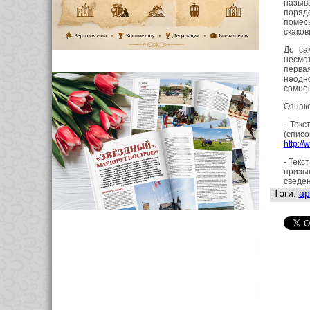
называ
поряд
помесь
скаков
До са
несмот
перва
неодн
сомнен
Ознак
- Тек
(спис
http:/
- Текс
призы
сведе
Тэги:
ар