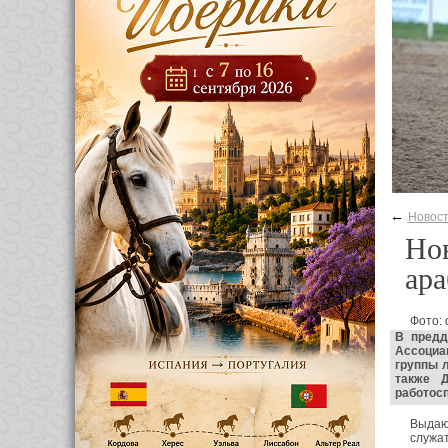
←
Новос
Нов
ара
Фото: 
В предд
Ассоциа
группы 
также 
работосп
Выдаю
служа