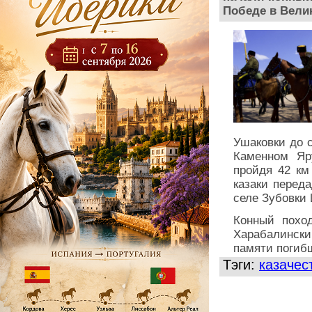
Победе в Велик
Ушаковки до с
Каменном Яру
пройдя 42 км
казаки перед
селе Зубовки
Конный похо
Харабалински
памяти погиб
Тэги:
казачес