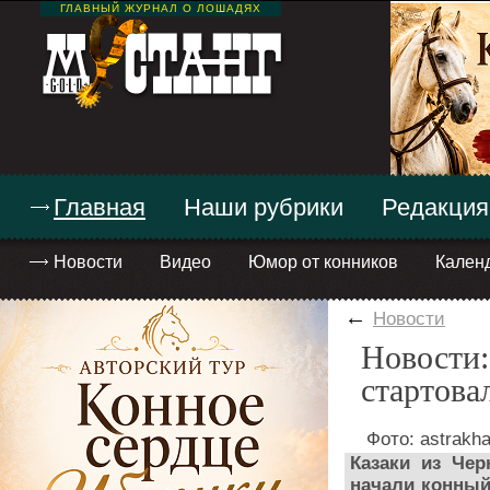
ГЛАВНЫЙ ЖУРНАЛ О ЛОШАДЯХ
Главная
Наши рубрики
Редакция
Новости
Видео
Юмор от конников
Кален
←
Новости
Новости:
стартова
Фото: astrakh
Казаки из Чер
начали конный