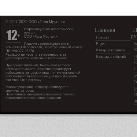
© 1997-2025 OOO «Голд Мустанг»
Главная
Н
Информационно-аналитический
журнал
ру
ООО «Голд Мустанг»
Новости
К
Издание зарегистрировано в
Видео
Комитете РФ по печати, регистрационный номер
К
Юмор от конников
ПИ №ФС77-26476.
Редакция не несет ответственность за
И
Календарь событий
достоверность рекламных материалов.
С
При предоставлении Заказчиком готового
рекламного макета, Заказчик гарантирует
С
соблюдение авторских прав (интеллектуальной
Э
собственности) третьих лиц на произведения,
включенные в рекламу.
Г
Мнение редакции не всегда совпадает с
В
мнением авторов.
Перепечатка материалов возможна только с
И
письменного разрешения редакции.
З