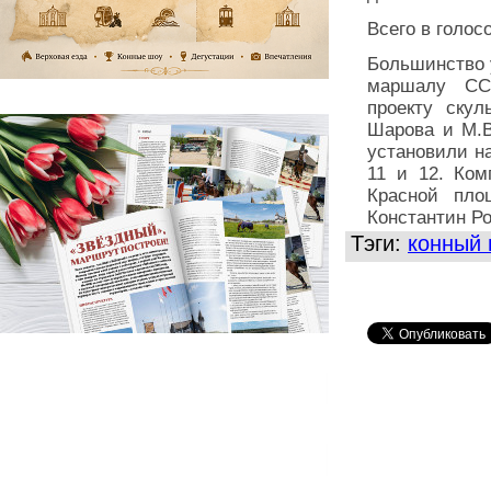
Всего в голос
Большинство 
маршалу 
проекту скул
Шарова и М.В
установили н
11 и 12. Ко
Красной пло
Константин Ро
Тэги:
конный 