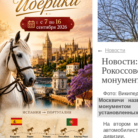
←
Новости
Новости
Рокоссов
монумент
Фото: Википе
Москвичи наз
монументом
установленных
На втором м
автомобилис
дивизии.