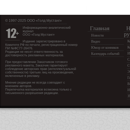
© 1997-2025 OOO «Голд Мустанг»
Главная
Н
Информационно-аналитический
журнал
ру
ООО «Голд Мустанг»
Новости
К
Издание зарегистрировано в
Видео
Комитете РФ по печати, регистрационный номер
К
Юмор от конников
ПИ №ФС77-26476.
Редакция не несет ответственность за
И
Календарь событий
достоверность рекламных материалов.
С
При предоставлении Заказчиком готового
рекламного макета, Заказчик гарантирует
С
соблюдение авторских прав (интеллектуальной
Э
собственности) третьих лиц на произведения,
включенные в рекламу.
Г
Мнение редакции не всегда совпадает с
В
мнением авторов.
Перепечатка материалов возможна только с
И
письменного разрешения редакции.
З