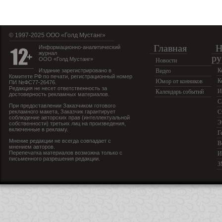
© 1997-2025 OOO «Голд Мустанг»
Главная
Н
Информационно-аналитический
журнал
ру
ООО «Голд Мустанг»
Новости
К
Издание зарегистрировано в
Видео
Комитете РФ по печати, регистрационный номер
К
Юмор от конников
ПИ №ФС77-26476.
Редакция не несет ответственность за
И
Календарь событий
достоверность рекламных материалов.
С
При предоставлении Заказчиком готового
рекламного макета, Заказчик гарантирует
С
соблюдение авторских прав (интеллектуальной
Э
собственности) третьих лиц на произведения,
включенные в рекламу.
Г
Мнение редакции не всегда совпадает с
В
мнением авторов.
Перепечатка материалов возможна только с
И
письменного разрешения редакции.
З