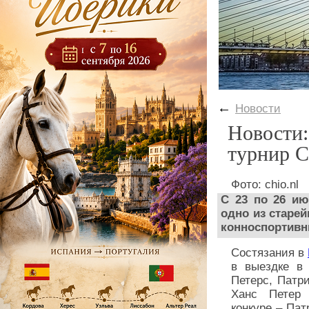
←
Новости
Новости:
турнир C
Фото: chio.nl
С 23 по 26 ию
одно из старе
конноспортивн
Состязания в
в выездке в 
Петерс, Патр
Ханс Петер 
конкуре – Пат