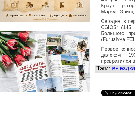
Краут, Грего
Маркус Энинг,
Сегодня, в пе
CSIO5* (145 
Большого пр
(Furusiyya FEI
Первое конно
далеком 19
превратился 
Тэги:
выездк