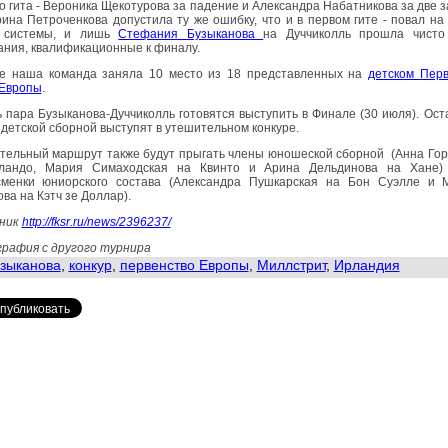
о гита - Вероника Щекотурова за падение и Александра Набатникова за две з
ина Петроченкова допустила ту же ошибку, что и в первом гите - повал на
 системы, и лишь
Стефания Бузыканова
на Дуччиколль прошла чисто
ания, квалификационные к финалу.
ге наша команда заняла 10 место из 18 представленных на
детском Перв
 Европы
.
 пара Бузыканова-Дуччиколль готовятся выступить в Финале (30 июля). Ос
детской сборной выступят в утешительном конкуре.
тельный маршрут также будут прыгать члены юношеской сборной (Анна Го
ландо, Мария Симаходская на Квинто и Арина Дельдинова на Хане)
сменки юниорского состава (Александра Пушкарская на Бон Суэлле и 
ва на Кэтч зе Доллар).
ник
http://fksr.ru/news/2396237/
рафия с другого турнира
зыканова
,
конкур
,
первенство Европы
,
Миллстрит
,
Ирландия