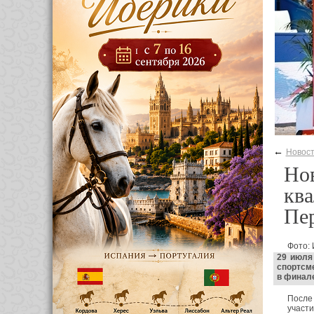
←
Новос
Нов
ква
Пе
Фото: 
29 июля
спортсм
в финале
После 
участ