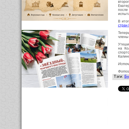
второг
Екатер
после
испыт
В ито
стран
Теперь
члены 
Утеши
на Ко
спорт
Калино
Источ
Фотог
Тэги:
Бу