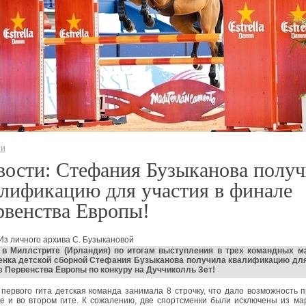
ти
ости: Стефания Бузыканова получ
лификацию для участия в финале
рвенства Европы!
Из личного архива С. Бузыкановой
 в Миллстрите (Ирландия) по итогам выступления в трех командных м
енка детской сборной Стефания Бузыканова получила квалификацию для
 Первенства Европы по конкуру на Дуччиколль Зет!
первого гита детская команда занимала 8 строчку, что дало возможность 
ие и во втором гите. К сожалению, две спортсменки были исключены из м