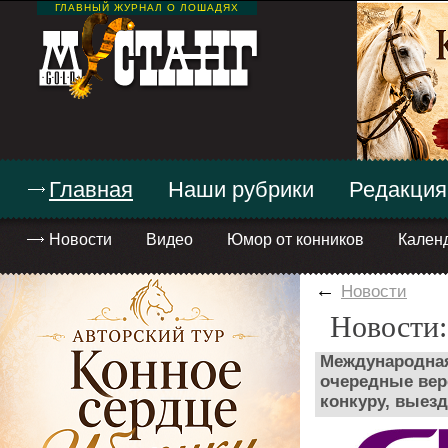
ГЛАВНЫЙ ЖУРНАЛ О ЛОШАДЯХ
Главная
Наши рубрики
Редакция
Новости
Видео
Юмор от конников
Кален
←
Новости
Новости:
Международная
очередные вер
конкуру, выезд