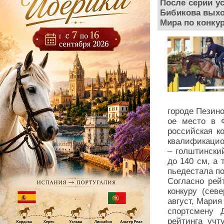
После серии у
Бибикова выхо
Мира по конкур
городе Пезино
ое место в 
российская к
квалификацио
– голштински
до 140 см, а
пьедестала по
Согласно рей
конкуру (сев
август, Мария
спортсмену Д
рейтинга учт