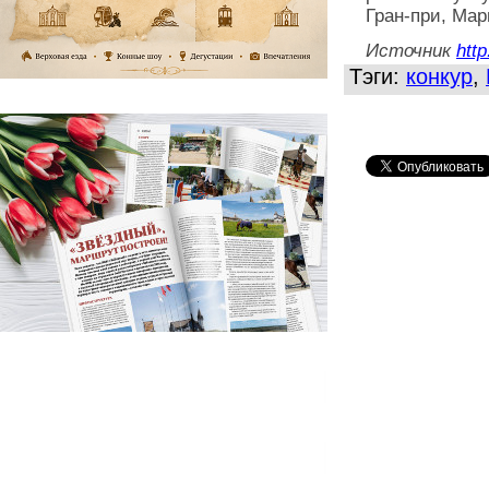
Гран-при, Ма
Источник
http
Тэги:
конкур
,