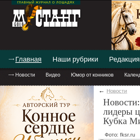
ГЛАВНЫЙ ЖУРНАЛ О ЛОШАДЯХ
Главная
Наши рубрики
Редакция
Новости
Видео
Юмор от конников
Кален
←
Новости
Новости:
лидеры ц
Кубка М
Фото: fksr.ru