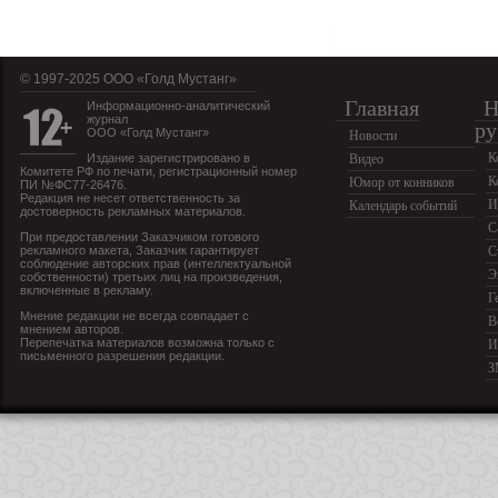
© 1997-2025 OOO «Голд Мустанг»
Главная
Н
Информационно-аналитический
журнал
ру
ООО «Голд Мустанг»
Новости
К
Издание зарегистрировано в
Видео
Комитете РФ по печати, регистрационный номер
К
Юмор от конников
ПИ №ФС77-26476.
Редакция не несет ответственность за
И
Календарь событий
достоверность рекламных материалов.
С
При предоставлении Заказчиком готового
рекламного макета, Заказчик гарантирует
С
соблюдение авторских прав (интеллектуальной
Э
собственности) третьих лиц на произведения,
включенные в рекламу.
Г
Мнение редакции не всегда совпадает с
В
мнением авторов.
Перепечатка материалов возможна только с
И
письменного разрешения редакции.
З