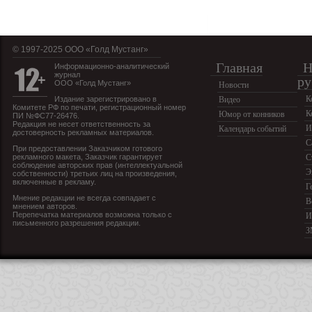
© 1997-2025 OOO «Голд Мустанг»
Главная
Н
Информационно-аналитический
журнал
ру
ООО «Голд Мустанг»
Новости
К
Издание зарегистрировано в
Видео
Комитете РФ по печати, регистрационный номер
К
Юмор от конников
ПИ №ФС77-26476.
Редакция не несет ответственность за
И
Календарь событий
достоверность рекламных материалов.
С
При предоставлении Заказчиком готового
рекламного макета, Заказчик гарантирует
С
соблюдение авторских прав (интеллектуальной
Э
собственности) третьих лиц на произведения,
включенные в рекламу.
Г
Мнение редакции не всегда совпадает с
В
мнением авторов.
Перепечатка материалов возможна только с
И
письменного разрешения редакции.
З