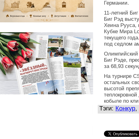
Германии.
11-летний Би
Биг Рэд выст
Хеина Рууса, 
Кубке Мира Lo
текущего года
под седлом а
Олимпийский 
Биг Рэде, пре
за 68,93 секу
На турнире CS
остальных св
высотой препя
теплокровной 
кобыле по кли
Тэги:
Конкур
,