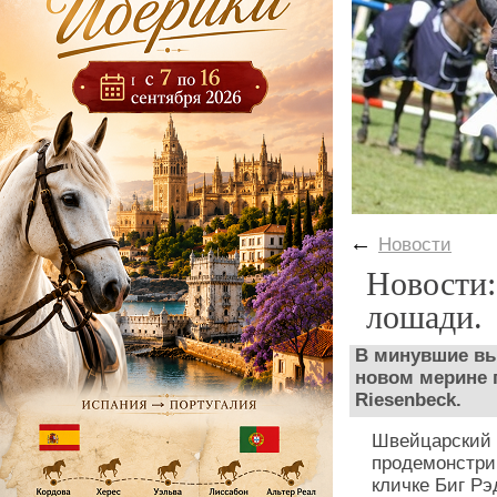
←
Новости
Новости:
лошади.
В минувшие вы
новом мерине 
Riesenbeck.
Швейцарский 
продемонстрир
кличке Биг Рэ