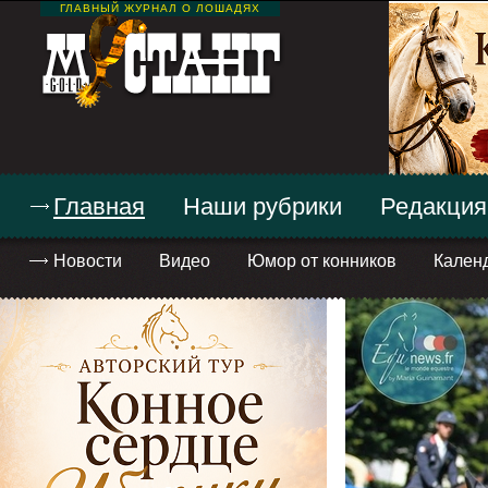
ГЛАВНЫЙ ЖУРНАЛ О ЛОШАДЯХ
Главная
Наши рубрики
Редакция
Новости
Видео
Юмор от конников
Кален