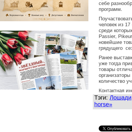
себе разнообр
программ.
Поучаствоват
человек из 17
среди которых
Passier, Pike
новейшие тов
грядущего се
Ранее выставк
уже тогда пр
товары отлича
организаторы
количество уч
Контактная и
Тэги:
Лошади
horse»