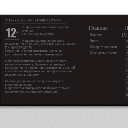
© 1997-2025 OOO «Голд Мустанг»
Главная
Н
Информационно-аналитический
журнал
ру
ООО «Голд Мустанг»
Новости
К
Издание зарегистрировано в
Видео
Комитете РФ по печати, регистрационный номер
К
Юмор от конников
ПИ №ФС77-26476.
Редакция не несет ответственность за
И
Календарь событий
достоверность рекламных материалов.
С
При предоставлении Заказчиком готового
рекламного макета, Заказчик гарантирует
С
соблюдение авторских прав (интеллектуальной
Э
собственности) третьих лиц на произведения,
включенные в рекламу.
Г
Мнение редакции не всегда совпадает с
В
мнением авторов.
Перепечатка материалов возможна только с
И
письменного разрешения редакции.
З