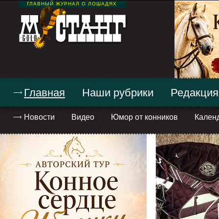
ГЛАВНЫЙ ЖУРНАЛ О ЛОШАДЯХ
Главная
Наши рубрики
Редакция
Новости
Видео
Юмор от конников
Кален