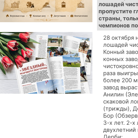
лошадей чист
пропустите г
страны, толь
чемпионов п
28 октября 
лошадей чис
Конный заво
конных зав
чистокровн
раза выигры
более 200 м
завод вырас
Анилин (Элe
скаковой ло
(трижды), 
Бор (Обзерв
3-х лет. 2-
двухлетний 
Дерби;