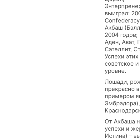
Энтерпренер
выиграл: 200
Confederacy
Акбаш (Бэлл
2004 годов;
Аден, Ават,
Сателлит, С
Успехи этих
советское и
уровне.
Лошади, рож
прекрасно в
примером я
Эмбрaдoрa),
Краснодарск
От Акбаша н
успехи и же
Иcтинa) – в