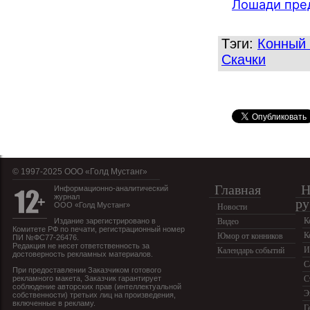
Лошади пре
Тэги:
Конный 
Скачки
© 1997-2025 OOO «Голд Мустанг»
Главная
Н
Информационно-аналитический
журнал
ру
ООО «Голд Мустанг»
Новости
К
Издание зарегистрировано в
Видео
Комитете РФ по печати, регистрационный номер
К
Юмор от конников
ПИ №ФС77-26476.
Редакция не несет ответственность за
И
Календарь событий
достоверность рекламных материалов.
С
При предоставлении Заказчиком готового
рекламного макета, Заказчик гарантирует
С
соблюдение авторских прав (интеллектуальной
Э
собственности) третьих лиц на произведения,
включенные в рекламу.
Г