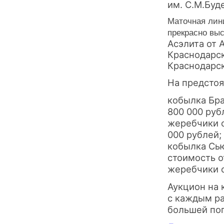
им. С.М.Буд
Маточная лин
прекрасно в
Аcэлитa от 
Краснодарск
Краснодарс
На предсто
кобылка Бра
800 000 руб
жеребчики о
000 рублей;
кобылка Сью
стоимость о
жеребчики о
Аукцион на 
с каждым ра
большей по