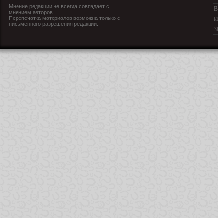
Мнение редакции не всегда совпадает с
В
мнением авторов.
Перепечатка материалов возможна только с
И
письменного разрешения редакции.
З