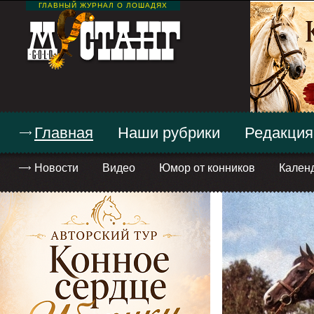
ГЛАВНЫЙ ЖУРНАЛ О ЛОШАДЯХ
Главная
Наши рубрики
Редакция
Новости
Видео
Юмор от конников
Кален