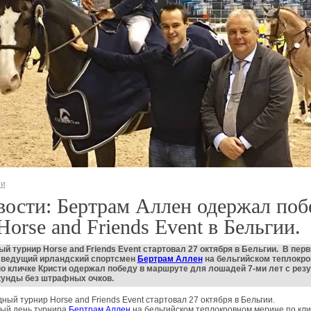
ти
ости: Бертрам Аллен одержал поб
Horse and Friends Event в Бельгии.
й турнир Horse and Friends Event стартовал 27 октября в Бельгии. В пер
, ведущий ирландский спортсмен
Бертрам Аллен
на бельгийском теплокр
о кличке Кристи одержал победу в маршруте для лошадей 7-ми лет с рез
кунды без штрафных очков.
ный турнир Horse and Friends Event стартовал 27 октября в Бельгии.
вый день турнира
Бертрам Аллен
на бельгийском теплокровном мерине по кли