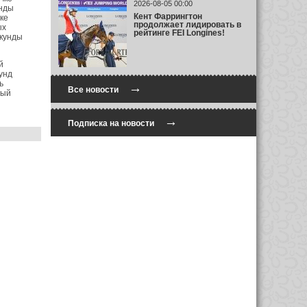
2026-08-05 00:00
унды
Кент Фаррингтон
ке
продолжает лидировать в
ых
рейтинге FEI Longines!
екунды
й
унд
ь
→
Все новости
рый
→
Подписка на новости