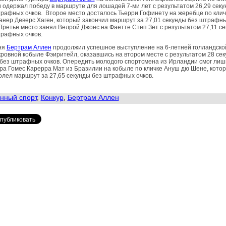
 одержал победу в маршруте для лошадей 7-ми лет с результатом 26,29 сек
рафных очков. Второе место досталось Тьерри Гофинету на жеребце по клич
нер Деверс Хаген, который закончил маршрут за 27,01 секунды без штрафн
 Третье место занял Велрой Джонс на Фаетте Степ Зет с результатом 27,11 с
трафных очков.
ня
Бертрам Аллен
продолжил успешное выступление на 6-летней голландско
ровной кобыле Фэиритейл, оказавшись на втором месте с результатом 28 сек
без штрафных очков. Опередить молодого спортсмена из Ирландии смог лиш
а Гомес Карерра Мат из Бразилии на кобыле по кличке Ануш дю Шене, кото
лел маршрут за 27,65 секунды без штрафных очков.
нный спорт
,
Конкур
,
Бертрам Аллен