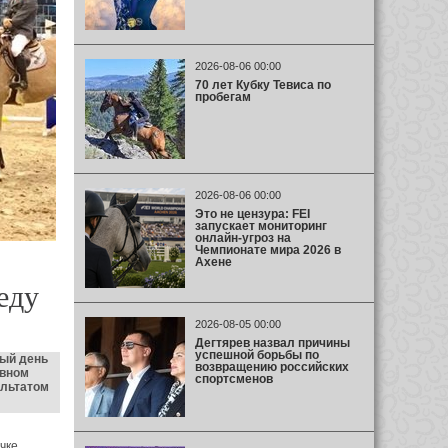
2026-08-06 00:00
70 лет Кубку Тевиса по
пробегам
2026-08-06 00:00
Это не цензура: FEI
запускает мониторинг
онлайн-угроз на
Чемпионате мира 2026 в
Ахене
еду
2026-08-05 00:00
Дегтярев назвал причины
успешной борьбы по
вый день
возвращению российских
овном
спортсменов
ультатом
чке