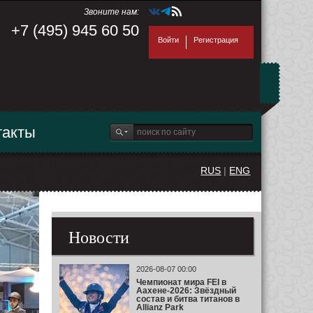
Звоните нам:
+7 (495) 945 60 50
Войти
Регистрация
такты
RUS
|
ENG
Новости
2026-08-07 00:00
Чемпионат мира FEI в
Аахене-2026: Звёздный
состав и битва титанов в
Allianz Park