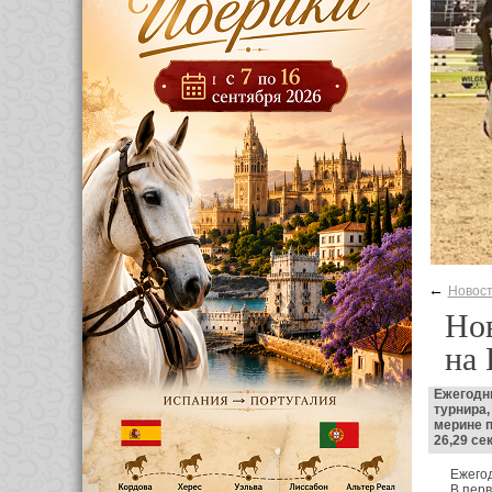
←
Новос
Нов
на 
Ежегодны
турнира
мерине п
26,29 се
Ежегод
В пер