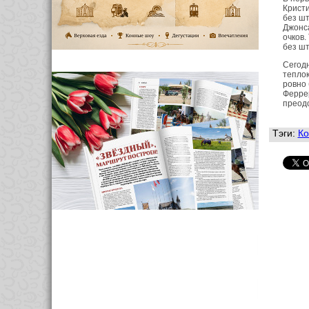
Кристи
без шт
Джонса
очков.
без ш
Сегод
теплок
ровно 
Феррер
преодо
Тэги:
Ко