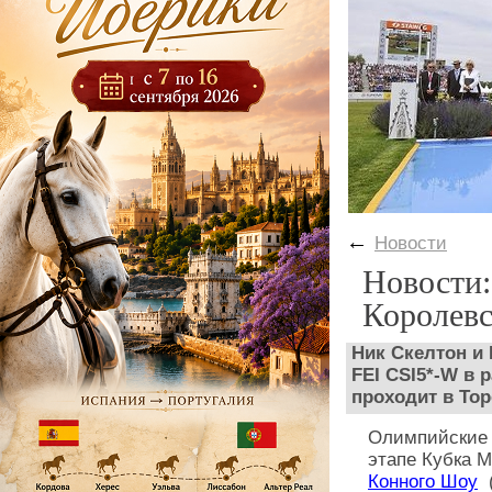
←
Новости
Новости:
Королевс
Ник Скелтон и 
FEI CSI5*-W в 
проходит в Тор
Олимпийские
этапе Кубка М
Конного Шоу
(