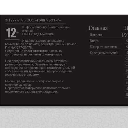
© 1997-2025 OOO «Голд Мустанг»
Главная
Н
Информационно-аналитический
журнал
ру
ООО «Голд Мустанг»
Новости
К
Издание зарегистрировано в
Видео
Комитете РФ по печати, регистрационный номер
К
Юмор от конников
ПИ №ФС77-26476.
Редакция не несет ответственность за
И
Календарь событий
достоверность рекламных материалов.
С
При предоставлении Заказчиком готового
рекламного макета, Заказчик гарантирует
С
соблюдение авторских прав (интеллектуальной
Э
собственности) третьих лиц на произведения,
включенные в рекламу.
Г
Мнение редакции не всегда совпадает с
В
мнением авторов.
Перепечатка материалов возможна только с
И
письменного разрешения редакции.
З