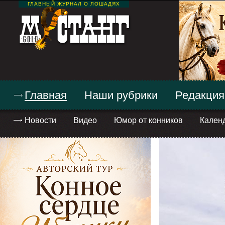
ГЛАВНЫЙ ЖУРНАЛ О ЛОШАДЯХ
Главная
Наши рубрики
Редакция
Новости
Видео
Юмор от конников
Кален