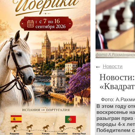
←
Новости
Новости:
«Квадра
Фото: А.Рахм
В этом году от
воскресенье н
разыгран приз
породы 4-х лет
Победителем с