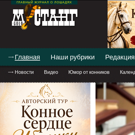
ГЛАВНЫЙ ЖУРНАЛ О ЛОШАДЯХ
Главная
Наши рубрики
Редакция
Новости
Видео
Юмор от конников
Кален