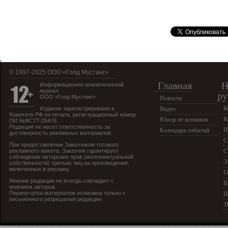
© 1997-2025 OOO «Голд Мустанг»
Главная
Н
Информационно-аналитический
журнал
ру
ООО «Голд Мустанг»
Новости
К
Издание зарегистрировано в
Видео
Комитете РФ по печати, регистрационный номер
К
Юмор от конников
ПИ №ФС77-26476.
Редакция не несет ответственность за
И
Календарь событий
достоверность рекламных материалов.
С
При предоставлении Заказчиком готового
рекламного макета, Заказчик гарантирует
С
соблюдение авторских прав (интеллектуальной
Э
собственности) третьих лиц на произведения,
включенные в рекламу.
Г
Мнение редакции не всегда совпадает с
В
мнением авторов.
Перепечатка материалов возможна только с
И
письменного разрешения редакции.
З