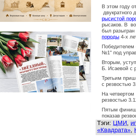
В этом году о
двукратного 
рысистой пор
рысаков. В в
был разыгран
породы
4-х ле
Победителем с
№1" под управ
Вторым, усту
Б. Исаевой с 
Третьим приш
с резвостью 3
На четвертом 
резвостью 3.1
Пятым финиши
показав резво
Тэги:
ЦМИ
,
и
«Квадрата»
,