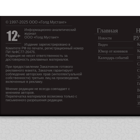
© 1997-2025 OOO «Голд Мустанг»
Главная
Н
Информационно-аналитический
журнал
ру
ООО «Голд Мустанг»
Новости
К
Издание зарегистрировано в
Видео
Комитете РФ по печати, регистрационный номер
К
Юмор от конников
ПИ №ФС77-26476.
Редакция не несет ответственность за
И
Календарь событий
достоверность рекламных материалов.
С
При предоставлении Заказчиком готового
рекламного макета, Заказчик гарантирует
С
соблюдение авторских прав (интеллектуальной
Э
собственности) третьих лиц на произведения,
включенные в рекламу.
Г
Мнение редакции не всегда совпадает с
В
мнением авторов.
Перепечатка материалов возможна только с
И
письменного разрешения редакции.
З