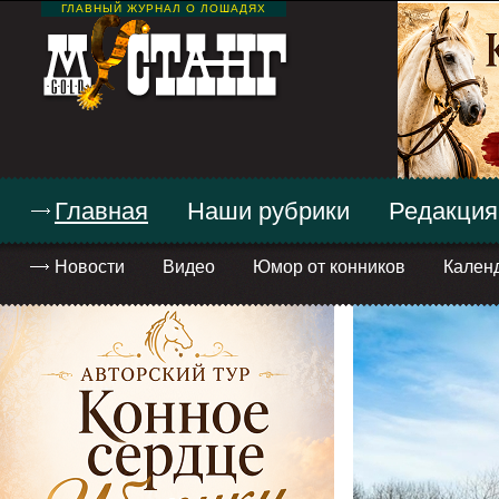
ГЛАВНЫЙ ЖУРНАЛ О ЛОШАДЯХ
Главная
Наши рубрики
Редакция
Новости
Видео
Юмор от конников
Кален