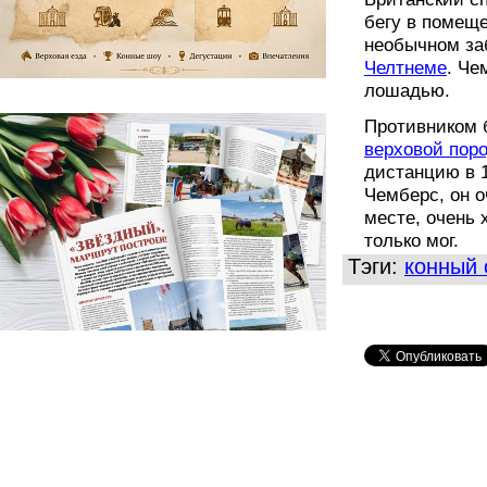
бегу в помеще
необычном заб
Челтнеме
. Че
лошадью.
Противником 
верховой пор
дистанцию в 1
Чемберс, он о
месте, очень 
только мог.
Тэги:
конный 