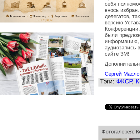
себя полномоч
внось избран.
делегатов, та
версию Устав
Конференции,
были предлож
информацию, 
аудиозапись 
сайте ЗМ!
Дополнительн
Сергей Масло
Тэги:
ФКСР
,
К
Фотогалерея:
К