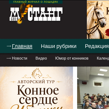
ГЛАВНЫЙ ЖУРНАЛ О ЛОШАДЯХ
Главная
Наши рубрики
Редакция
Новости
Видео
Юмор от конников
Кален