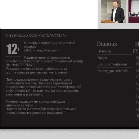
© 1997-2025 OOO «Голд Мустанг»
Главная
Н
Информационно-аналитический
журнал
ру
ООО «Голд Мустанг»
Новости
К
Издание зарегистрировано в
Видео
Комитете РФ по печати, регистрационный номер
К
Юмор от конников
ПИ №ФС77-26476.
Редакция не несет ответственность за
И
Календарь событий
достоверность рекламных материалов.
С
При предоставлении Заказчиком готового
рекламного макета, Заказчик гарантирует
С
соблюдение авторских прав (интеллектуальной
Э
собственности) третьих лиц на произведения,
включенные в рекламу.
Г
Мнение редакции не всегда совпадает с
В
мнением авторов.
Перепечатка материалов возможна только с
И
письменного разрешения редакции.
З