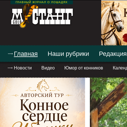
ГЛАВНЫЙ ЖУРНАЛ О ЛОШАДЯХ
Главная
Наши рубрики
Редакция
Новости
Видео
Юмор от конников
Кален