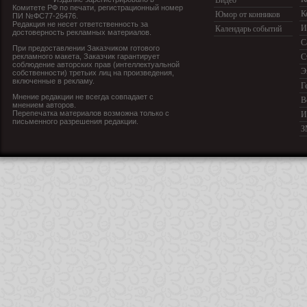
Комитете РФ по печати, регистрационный номер
К
Юмор от конников
ПИ №ФС77-26476.
Редакция не несет ответственность за
И
Календарь событий
достоверность рекламных материалов.
С
При предоставлении Заказчиком готового
рекламного макета, Заказчик гарантирует
С
соблюдение авторских прав (интеллектуальной
Э
собственности) третьих лиц на произведения,
включенные в рекламу.
Г
Мнение редакции не всегда совпадает с
В
мнением авторов.
Перепечатка материалов возможна только с
И
письменного разрешения редакции.
З