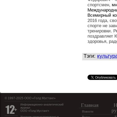
спортсмен,
мн
Международны
Всемирный ко
2016 года, св
спорте не зав
тренировки. Р
поздравляет 
здоровья, рад
Тэги:
культур
© 1997-2025 OOO «Голд Мустанг»
Главная
Н
Информационно-аналитический
журнал
ру
ООО «Голд Мустанг»
Новости
К
Издание зарегистрировано в
Видео