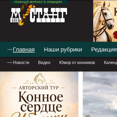
ГЛАВНЫЙ ЖУРНАЛ О ЛОШАДЯХ
Главная
Наши рубрики
Редакция
Новости
Видео
Юмор от конников
Кален