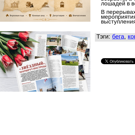
лошадей в в
В перерывах
мероприяти
выступления
Тэги:
бега
,
ко