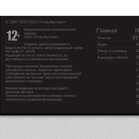
© 1997-2025 OOO «Голд Мустанг»
Главная
Н
Информационно-аналитический
журнал
ру
ООО «Голд Мустанг»
Новости
К
Издание зарегистрировано в
Видео
Комитете РФ по печати, регистрационный номер
К
Юмор от конников
ПИ №ФС77-26476.
Редакция не несет ответственность за
И
Календарь событий
достоверность рекламных материалов.
С
При предоставлении Заказчиком готового
рекламного макета, Заказчик гарантирует
С
соблюдение авторских прав (интеллектуальной
Э
собственности) третьих лиц на произведения,
включенные в рекламу.
Г
Мнение редакции не всегда совпадает с
В
мнением авторов.
Перепечатка материалов возможна только с
И
письменного разрешения редакции.
З