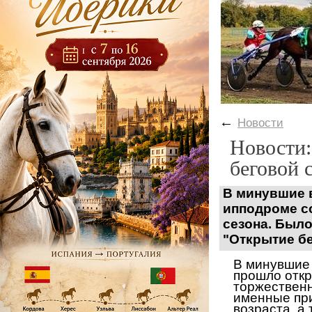
←
Новости
Новости:
беговой 
В минувшие в
ипподроме с
сезона. Было
"Открытие бе
В минувшие 
прошло откр
торжественн
именные при
возраста, а