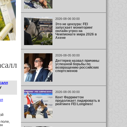
2026-08-06 00:00
Это не цензура: FEI
запускает мониторинг
онлайн-угроз на
Чемпионате мира 2026 в
Ахене
2026-08-05 00:00
Дегтярев назвал причины
асалл
успешной борьбы по
возвращению российских
спортсменов
салл
у
2026-08-05 00:00
Кент Фаррингтон
лл
продолжает лидировать в
рейтинге FEI Longines!
ой
 поле,
он