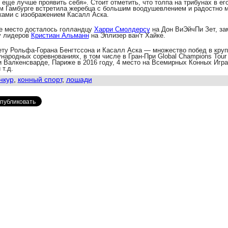
 еще лучше проявить себя». Стоит отметить, что толпа на трибунах в ег
м Гамбурге встретила жеребца с большим воодушевлением и радостно 
ами с изображением Касалл Аска.
е место досталось голландцу
Харри Смолдерсу
на Дон ВиЭйчПи Зет, за
у лидеров
Кристиан Альманн
на Эплизер ван
'
т Хайке.
ету Рольфа-Горана Бенгтссона
и Касалл Аска
— множество побед в кру
народных соревнованиях, в том числе в Гран-При
Global Champions Tou
и Валкенсварде, Париже в 2016 году, 4 место на Всемирных Конных Игра
 т.д.
нкур
,
конный спорт
,
лошади