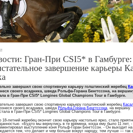
ти
ости: Гран-При CSI5* в Гамбурге:
стательное завершение карьеры К
ка
ельно завершил свою спортивную карьеру голштинский жеребец
Ка
знеся своего всадника,
шведа
Рольфа-Горана Бенгтссона, на вершин
ала в Гран-При
CSI5* Longines Global Champions Tour
в Гамбурге.
ательно завершил свою спортивную карьеру голштинский жеребец
Каса
вознеся своего всадника,
шведа
Рольфа-Горана Бенгтссона
, на вершину
стала в Гран-При
CSI5* Longines Global Champions Tour
в Гамбурге.
то 18-летний жеребец окончит свою карьеру настолько ярко, стало приятн
данностью. «Будто мы вернулись в те времена, когда ему было 11 лет, -
мментировал выступление коня Рольф-Горан Бенгтссон. - Он выходит на
ждается тем, что делает и чем больше вокруг народу, тем лучше — так 