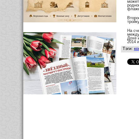
может
родно
флажк
Второ
тройк
На сч
между
Дохе 
2014 и
Тэги:
ко