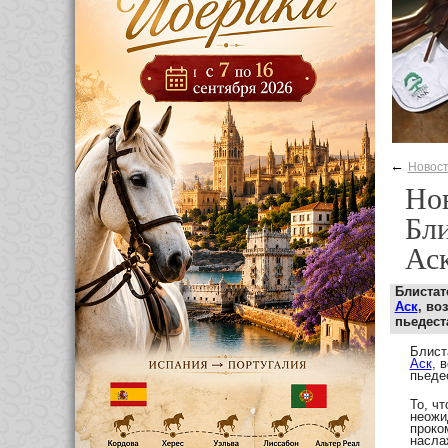
←
Новос
Нов
Бли
Ас
Блистат
Аск
, во
пьедест
Блист
Аск
, 
пьеде
То, ч
неожи
проко
насла