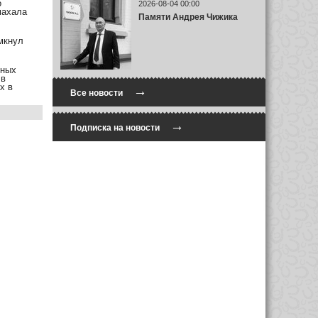
о
2026-08-04 00:00
махала
Памяти Андрея Чижика
мкнул
пных
r
в
х в
→
Все новости
→
Подписка на новости