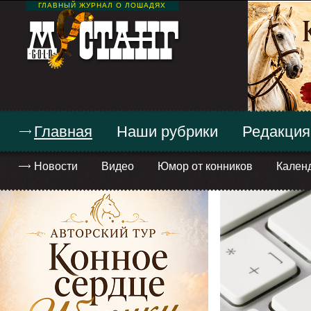
ГЛАВНЫЙ ЖУРНАЛ О ЛОШАДЯХ
Главная
Наши рубрики
Редакция
Новости
Видео
Юмор от конников
Кален