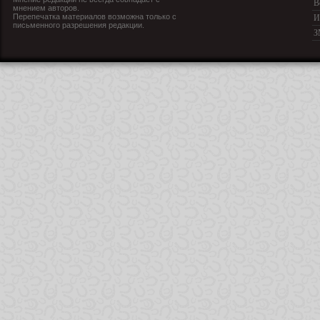
В
мнением авторов.
Перепечатка материалов возможна только с
И
письменного разрешения редакции.
З