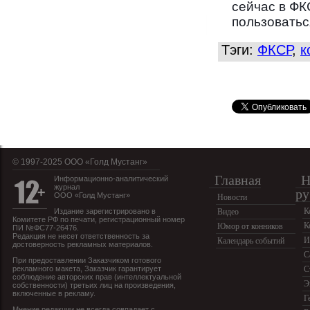
сейчас в ФК
пользоватьс
Тэги:
ФКСР
,
к
© 1997-2025 OOO «Голд Мустанг»
Главная
Н
Информационно-аналитический
журнал
ру
ООО «Голд Мустанг»
Новости
К
Издание зарегистрировано в
Видео
Комитете РФ по печати, регистрационный номер
К
Юмор от конников
ПИ №ФС77-26476.
Редакция не несет ответственность за
И
Календарь событий
достоверность рекламных материалов.
С
При предоставлении Заказчиком готового
рекламного макета, Заказчик гарантирует
С
соблюдение авторских прав (интеллектуальной
Э
собственности) третьих лиц на произведения,
включенные в рекламу.
Г
Мнение редакции не всегда совпадает с