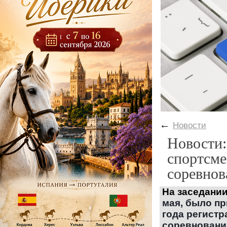
←
Новости
Новости:
спортсме
соревнов
На заседани
мая, было п
года регист
соревновани