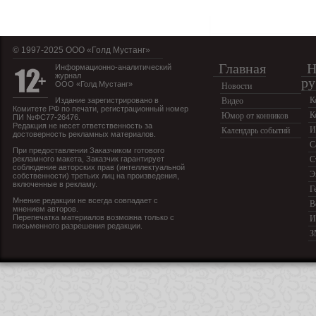
© 1997-2025 OOO «Голд Мустанг»
Главная
Н
Информационно-аналитический
журнал
ру
ООО «Голд Мустанг»
Новости
К
Издание зарегистрировано в
Видео
Комитете РФ по печати, регистрационный номер
К
Юмор от конников
ПИ №ФС77-26476.
Редакция не несет ответственность за
И
Календарь событий
достоверность рекламных материалов.
С
При предоставлении Заказчиком готового
рекламного макета, Заказчик гарантирует
С
соблюдение авторских прав (интеллектуальной
Э
собственности) третьих лиц на произведения,
включенные в рекламу.
Г
Мнение редакции не всегда совпадает с
В
мнением авторов.
Перепечатка материалов возможна только с
И
письменного разрешения редакции.
З