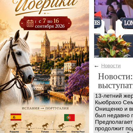
←
Новости
Новости:
выступат
13-летний же
Кьюбрахо Сем
Онищенко и в
был недавно 
Предполагает
продолжит по