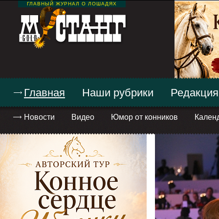
ГЛАВНЫЙ ЖУРНАЛ О ЛОШАДЯХ
Главная
Наши рубрики
Редакция
Новости
Видео
Юмор от конников
Кален