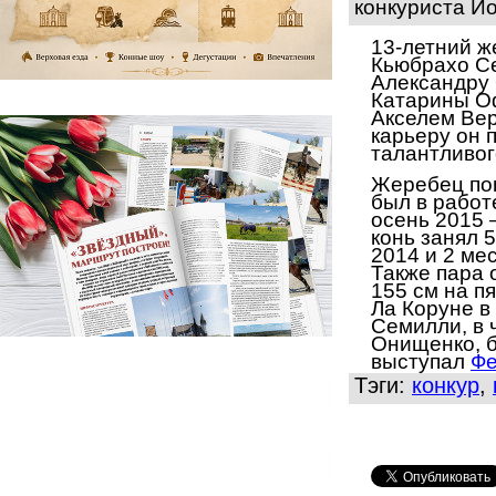
конкуриста Йо
13-летний ж
Кьюбрахо С
Александру
Катарины О
Акселем Вер
карьеру он 
талантливог
Жеребец по
был в работ
осен
ь
2015
конь занял 
2014 и 2 ме
Также пара 
155 см на п
Ла Коруне в 
Семилли, в 
Онищенко, 
выступал
Фе
Тэги:
конкур
,