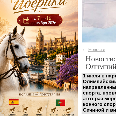
←
Новости
Новости:
Олимпийс
1 июля
в пар
Олимпийски
направленны
спорта, пров
этот раз ме
конного спо
Сечиной и ви