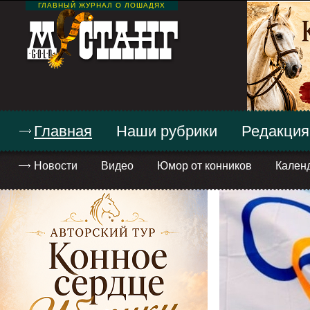
ГЛАВНЫЙ ЖУРНАЛ О ЛОШАДЯХ
Главная
Наши рубрики
Редакция
Новости
Видео
Юмор от конников
Кален