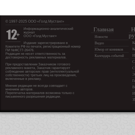
© 1997-2025 OOO «Голд Мустанг»
Главная
Н
Информационно-аналитический
журнал
ру
ООО «Голд Мустанг»
Новости
К
Издание зарегистрировано в
Видео
Комитете РФ по печати, регистрационный номер
К
Юмор от конников
ПИ №ФС77-26476.
Редакция не несет ответственность за
И
Календарь событий
достоверность рекламных материалов.
С
При предоставлении Заказчиком готового
рекламного макета, Заказчик гарантирует
С
соблюдение авторских прав (интеллектуальной
Э
собственности) третьих лиц на произведения,
включенные в рекламу.
Г
Мнение редакции не всегда совпадает с
В
мнением авторов.
Перепечатка материалов возможна только с
И
письменного разрешения редакции.
З