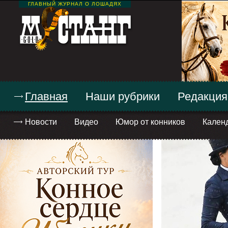
ГЛАВНЫЙ ЖУРНАЛ О ЛОШАДЯХ
Главная
Наши рубрики
Редакция
Новости
Видео
Юмор от конников
Кален