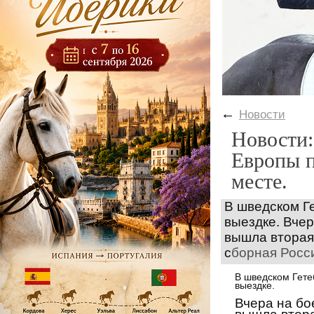
←
Новости
Новости:
Европы п
месте.
В шведском Г
выездке.
Вчер
вышла вторая
с
борная Росси
В шведском Гет
выездке.
Вчера на бо