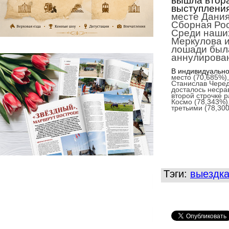
вышла втора
выступлени
месте Дания
Сборная Рос
С
реди наши
Меркулова и
лошади была
аннулирова
В индивидуальн
мест
о
(
70,685%
)
Станислав Чере
досталось несра
второй строчке 
Космо (78,343%)
третьими (78,30
Тэги:
выездк