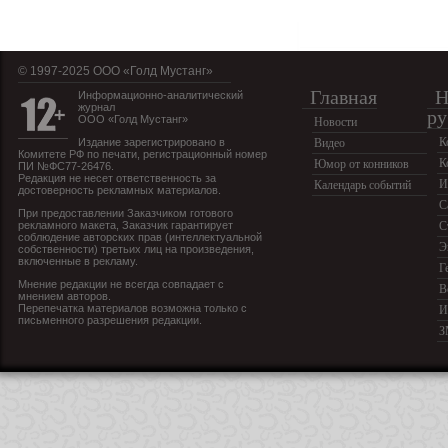
© 1997-2025 OOO «Голд Мустанг»
Главная
Н
Информационно-аналитический
журнал
ру
ООО «Голд Мустанг»
Новости
К
Издание зарегистрировано в
Видео
Комитете РФ по печати, регистрационный номер
К
Юмор от конников
ПИ №ФС77-26476.
Редакция не несет ответственность за
И
Календарь событий
достоверность рекламных материалов.
С
При предоставлении Заказчиком готового
рекламного макета, Заказчик гарантирует
С
соблюдение авторских прав (интеллектуальной
Э
собственности) третьих лиц на произведения,
включенные в рекламу.
Г
Мнение редакции не всегда совпадает с
В
мнением авторов.
Перепечатка материалов возможна только с
И
письменного разрешения редакции.
З