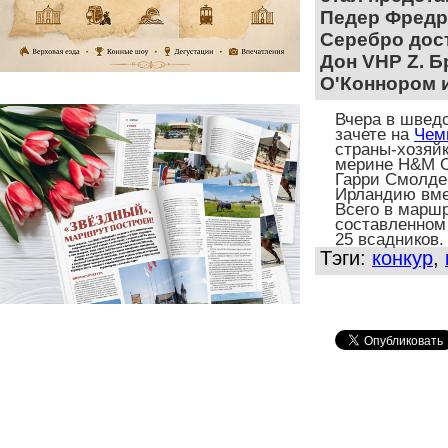
Педер Фредр
Серебро дос
Дон
VHP Z
. 
О
'
Коннором и
Вчера в швед
зачете на
Чем
страны-хозяй
мерине
H&M
Гарри Смолде
Ирландию вме
Всего в маршр
составленном
25 всадников.
Тэги:
конкур
,