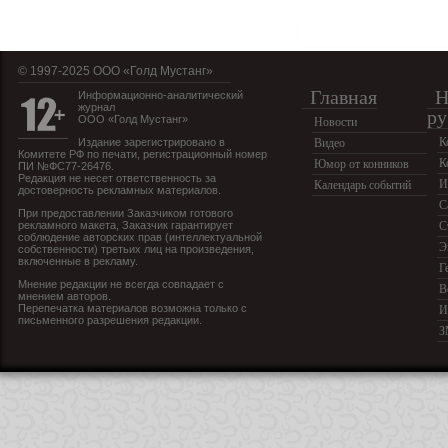
© 1997-2025 OOO «Голд Мустанг»
Главная
Н
Информационно-аналитический
журнал
ру
ООО «Голд Мустанг»
Новости
К
Издание зарегистрировано в
Видео
Комитете РФ по печати, регистрационный номер
К
Юмор от конников
ПИ №ФС77-26476.
Редакция не несет ответственность за
И
Календарь событий
достоверность рекламных материалов.
С
При предоставлении Заказчиком готового
рекламного макета, Заказчик гарантирует
С
соблюдение авторских прав (интеллектуальной
Э
собственности) третьих лиц на произведения,
включенные в рекламу.
Г
Мнение редакции не всегда совпадает с
В
мнением авторов.
Перепечатка материалов возможна только с
И
письменного разрешения редакции.
З