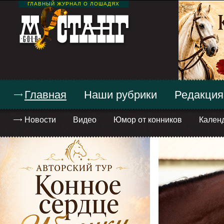
ГЛАВНЫЙ ЖУРНАЛ О ЛОШАДЯХ
Главная
Наши рубрики
Редакция
Новости
Видео
Юмор от конников
Кален