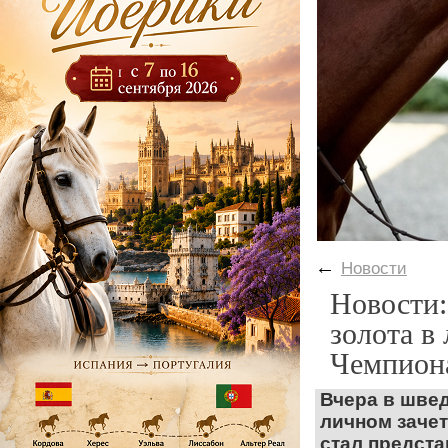
←
Новости
Новости:
золота в
Чемпиона
Вчера в шве
личном заче
стал предста