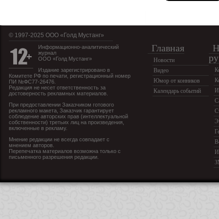
© 1997-2025 OOO «Голд Мустанг»
Главная
Н
Информационно-аналитический
журнал
ру
ООО «Голд Мустанг»
Новости
К
Издание зарегистрировано в
Видео
Комитете РФ по печати, регистрационный номер
К
Юмор от конников
ПИ №ФС77-26476.
Редакция не несет ответственность за
И
Календарь событий
достоверность рекламных материалов.
С
При предоставлении Заказчиком готового
рекламного макета, Заказчик гарантирует
С
соблюдение авторских прав (интеллектуальной
Э
собственности) третьих лиц на произведения,
включенные в рекламу.
Г
Мнение редакции не всегда совпадает с
В
мнением авторов.
Перепечатка материалов возможна только с
И
письменного разрешения редакции.
З