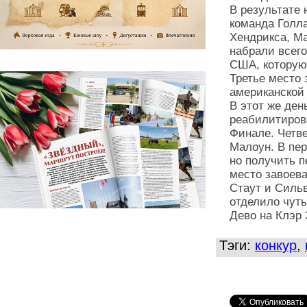
В результате
команда Голл
Хендрикса, Ма
набрали всего
США, котору
Третье место 
американской 
В этот же ден
реабилитиров
Финале. Четв
Малоун. В пе
но получить 
место завоева
Стаут и Сильв
отделило чут
Дево на Клэр
Тэги:
конкур
,