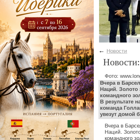
←
Новости
Новости:
Фото: www.lon
Вчера в Барсе
Наций. Золото 
командного зо
В результате 
команда Голла
увезут домой 
Вчера в Барс
Наций. Золото
командного з