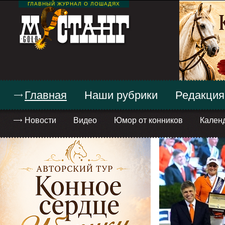
ГЛАВНЫЙ ЖУРНАЛ О ЛОШАДЯХ
Главная
Наши рубрики
Редакция
Новости
Видео
Юмор от конников
Кален