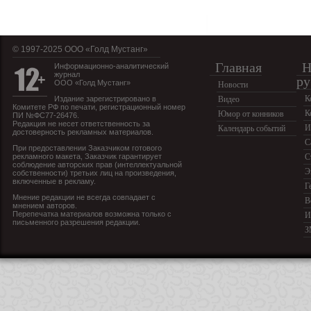
© 1997-2025 OOO «Голд Мустанг»
Главная
Н
Информационно-аналитический
журнал
ру
ООО «Голд Мустанг»
Новости
К
Издание зарегистрировано в
Видео
Комитете РФ по печати, регистрационный номер
К
Юмор от конников
ПИ №ФС77-26476.
Редакция не несет ответственность за
И
Календарь событий
достоверность рекламных материалов.
С
При предоставлении Заказчиком готового
рекламного макета, Заказчик гарантирует
С
соблюдение авторских прав (интеллектуальной
Э
собственности) третьих лиц на произведения,
включенные в рекламу.
Г
Мнение редакции не всегда совпадает с
В
мнением авторов.
Перепечатка материалов возможна только с
И
письменного разрешения редакции.
З