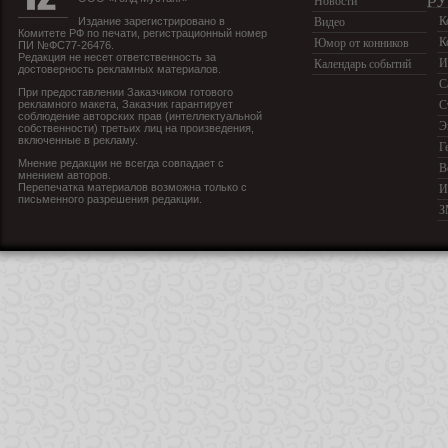
Новости
К
Издание зарегистрировано в
Видео
Комитете РФ по печати, регистрационный номер
К
Юмор от конников
ПИ №ФС77-26476.
Редакция не несет ответственность за
И
Календарь событий
достоверность рекламных материалов.
С
При предоставлении Заказчиком готового
рекламного макета, Заказчик гарантирует
С
соблюдение авторских прав (интеллектуальной
Э
собственности) третьих лиц на произведения,
включенные в рекламу.
Г
Мнение редакции не всегда совпадает с
В
мнением авторов.
Перепечатка материалов возможна только с
И
письменного разрешения редакции.
З