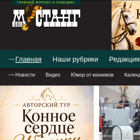
ГЛАВНЫЙ ЖУРНАЛ О ЛОШАДЯХ
Главная
Наши рубрики
Редакция
Новости
Видео
Юмор от конников
Кален