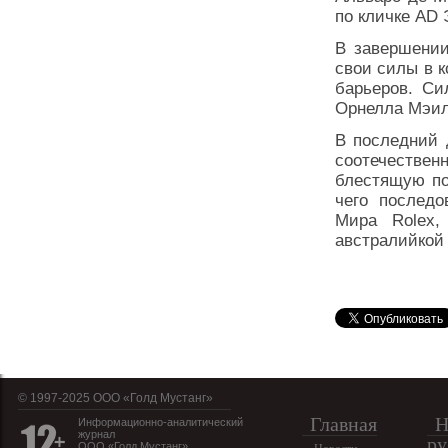
по кличке AD
В завершении
свои силы в к
барьеров. Си
Орнелла Мэил
В последний 
соотечестве
блестящую по
чего последо
Мира Rolex,
австралийкой
© 1997-2025 OOO «Голд Мустанг»
Главная
Н
Информационно-аналитический
журнал
ру
ООО «Голд Мустанг»