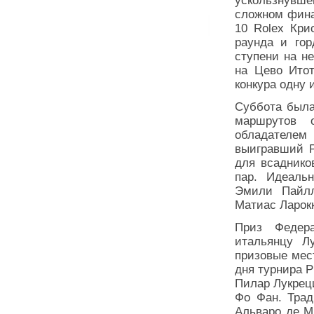
ускользнувше
сложном фина
10 Rolex Кри
раунда и гор
ступени на н
на Цево Итот
конкура одну 
Суббота была
маршрутов 
обладателем 
выигравший P
для всаднико
пар. Идеаль
Эмили Пайлл
Матиас Ларок
Приз Федера
итальянцу Л
призовые мес
дня турнира Р
Пилар Лукрец
Фо Фан. Трад
Альваро де М