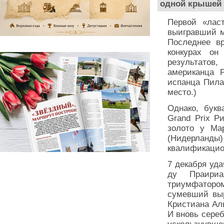
одной крышей 
Первой «ласт
выигравший м
Последнее в
конкурах он
результатов,
американца 
испанца Пила
место.)
Однако, букв
Grand Prix Р
золото у Ма
(Нидерланды)
квалификацио
7 декабря уд
ду Праири
триумфатором
сумевший выр
Кристиана Ал
И вновь сереб