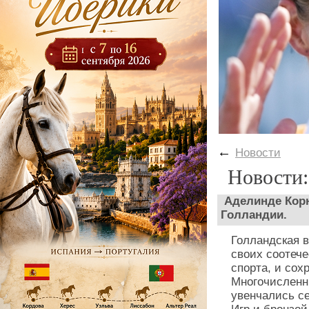
←
Новости
Новости:
Аделинде Корн
Голландии.
Голландская 
своих соотече
спорта, и сох
Многочисленн
увенчались с