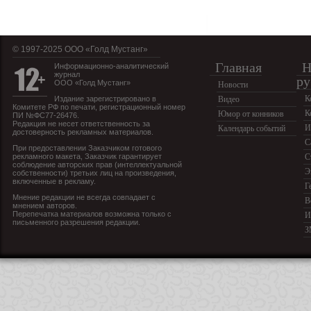
© 1997-2025 OOO «Голд Мустанг»
Главная
Н
Информационно-аналитический
журнал
ру
ООО «Голд Мустанг»
Новости
К
Издание зарегистрировано в
Видео
Комитете РФ по печати, регистрационный номер
К
Юмор от конников
ПИ №ФС77-26476.
Редакция не несет ответственность за
И
Календарь событий
достоверность рекламных материалов.
С
При предоставлении Заказчиком готового
рекламного макета, Заказчик гарантирует
С
соблюдение авторских прав (интеллектуальной
Э
собственности) третьих лиц на произведения,
включенные в рекламу.
Г
Мнение редакции не всегда совпадает с
В
мнением авторов.
Перепечатка материалов возможна только с
И
письменного разрешения редакции.
З