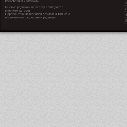
включенные в рекламу.
Г
Мнение редакции не всегда совпадает с
В
мнением авторов.
Перепечатка материалов возможна только с
И
письменного разрешения редакции.
З