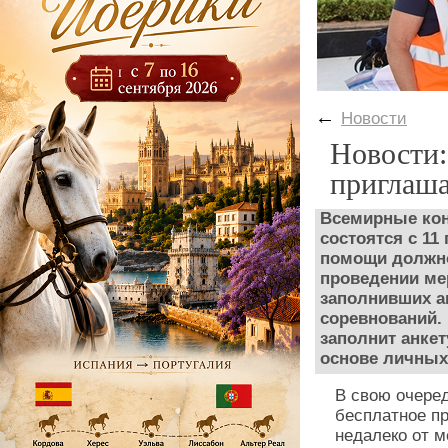
←
Новости
Новости:
приглаша
Всемирные кон
состоятся с 11
помощи должно
проведении ме
заполнивших а
соревнований. 
заполнит анкет
основе личных
В свою очере
бесплатное п
недалеко от м