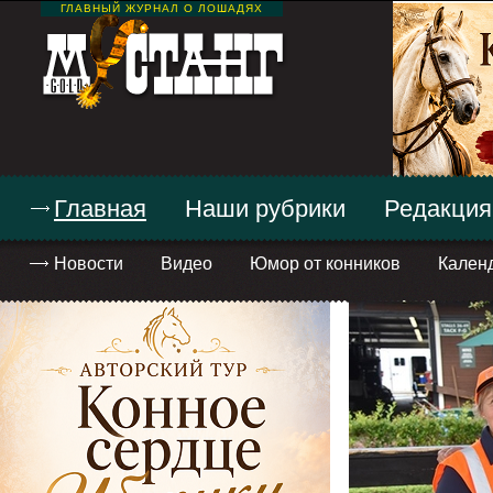
ГЛАВНЫЙ ЖУРНАЛ О ЛОШАДЯХ
Главная
Наши рубрики
Редакция
Новости
Видео
Юмор от конников
Кален