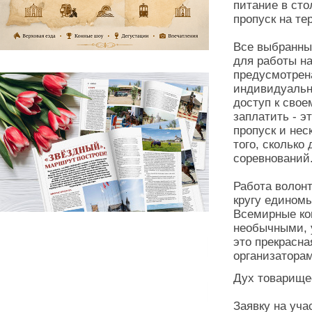
питание в ст
пропуск на те
Все выбранны
для работы на
предусмотрен
индивидуальн
доступ к свое
заплатить - э
пропуск и нес
того, сколько
соревнований
Работа волонт
кругу едином
Всемирные кон
необычными, 
это прекрасн
организаторам
Дух товарищес
Заявку на уча