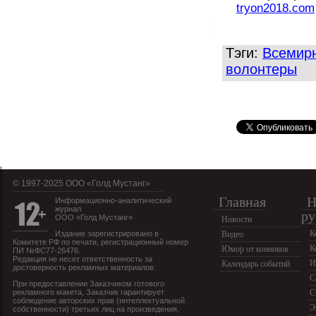
tryon2018.com
Тэги:
Всемирн
волонтеры
© 1997-2025 OOO «Голд Мустанг»
Главная
Н
Информационно-аналитический
журнал
ру
ООО «Голд Мустанг»
Новости
К
Издание зарегистрировано в
Видео
Комитете РФ по печати, регистрационный номер
К
Юмор от конников
ПИ №ФС77-26476.
Редакция не несет ответственность за
И
Календарь событий
достоверность рекламных материалов.
С
При предоставлении Заказчиком готового
рекламного макета, Заказчик гарантирует
С
соблюдение авторских прав (интеллектуальной
Э
собственности) третьих лиц на произведения,