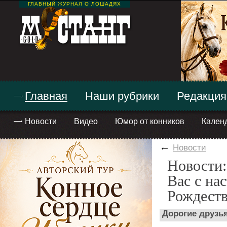
ГЛАВНЫЙ ЖУРНАЛ О ЛОШАДЯХ
Главная
Наши рубрики
Редакция
Новости
Видео
Юмор от конников
Кален
←
Новости
Новости:
Вас с на
Рождест
Дорогие друзь