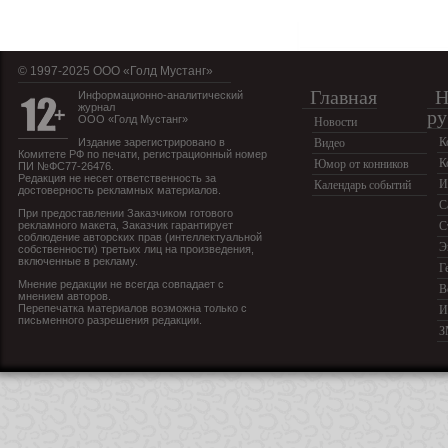
© 1997-2025 OOO «Голд Мустанг»
Главная
Н
Информационно-аналитический
журнал
ру
ООО «Голд Мустанг»
Новости
К
Издание зарегистрировано в
Видео
Комитете РФ по печати, регистрационный номер
К
Юмор от конников
ПИ №ФС77-26476.
Редакция не несет ответственность за
И
Календарь событий
достоверность рекламных материалов.
С
При предоставлении Заказчиком готового
рекламного макета, Заказчик гарантирует
С
соблюдение авторских прав (интеллектуальной
Э
собственности) третьих лиц на произведения,
включенные в рекламу.
Г
Мнение редакции не всегда совпадает с
В
мнением авторов.
Перепечатка материалов возможна только с
И
письменного разрешения редакции.
З