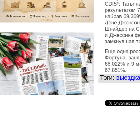
CDI5*: Татьян
результатом 7
набрав 69,36
Доне Джонсоне
Шнайдер на С
и Джессика ф
замкнувшая т
Еще одна рос
Фортуна, заня
66,022% и 9 м
67,851%.
Тэги:
выездк