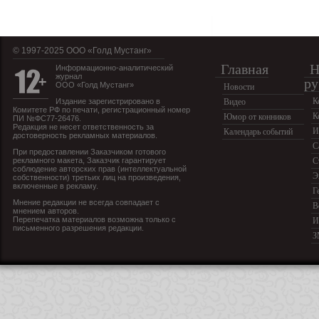
© 1997-2025 OOO «Голд Мустанг»
Главная
Н
Информационно-аналитический
журнал
ру
ООО «Голд Мустанг»
Новости
К
Издание зарегистрировано в
Видео
Комитете РФ по печати, регистрационный номер
К
Юмор от конников
ПИ №ФС77-26476.
Редакция не несет ответственность за
И
Календарь событий
достоверность рекламных материалов.
С
При предоставлении Заказчиком готового
рекламного макета, Заказчик гарантирует
С
соблюдение авторских прав (интеллектуальной
Э
собственности) третьих лиц на произведения,
включенные в рекламу.
Г
Мнение редакции не всегда совпадает с
В
мнением авторов.
Перепечатка материалов возможна только с
И
письменного разрешения редакции.
З