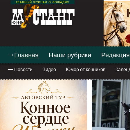
ГЛАВНЫЙ ЖУРНАЛ О ЛОШАДЯХ
Главная
Наши рубрики
Редакция
Новости
Видео
Юмор от конников
Кален