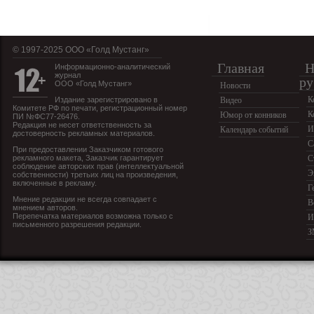
© 1997-2025 OOO «Голд Мустанг»
Главная
Н
Информационно-аналитический
журнал
ру
ООО «Голд Мустанг»
Новости
К
Издание зарегистрировано в
Видео
Комитете РФ по печати, регистрационный номер
К
Юмор от конников
ПИ №ФС77-26476.
Редакция не несет ответственность за
И
Календарь событий
достоверность рекламных материалов.
С
При предоставлении Заказчиком готового
рекламного макета, Заказчик гарантирует
С
соблюдение авторских прав (интеллектуальной
Э
собственности) третьих лиц на произведения,
включенные в рекламу.
Г
Мнение редакции не всегда совпадает с
В
мнением авторов.
Перепечатка материалов возможна только с
И
письменного разрешения редакции.
З