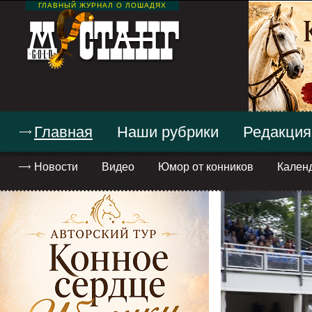
ГЛАВНЫЙ ЖУРНАЛ О ЛОШАДЯХ
Главная
Наши рубрики
Редакция
Новости
Видео
Юмор от конников
Кален