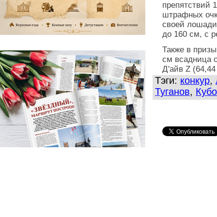
препятствий 1
штрафных очко
своей лошади
до 160 см, с 
Также в приз
см всадница о
Д'айв Z (64,44 
Тэги:
конкур
,
Туганов
,
Кубо