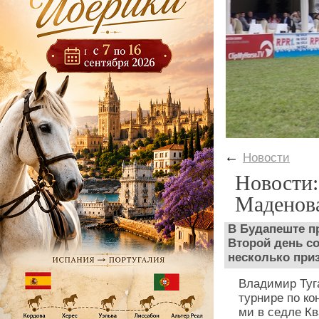
←
Новости
Новости:
Маденова
В Будапеште п
Второй день с
несколько при
Владимир Ту
турнире по ко
ми в седле К