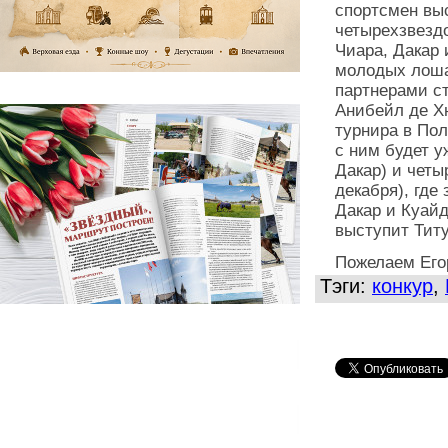
спортсмен выс
четырехзвездо
Чиара, Дакар 
молодых лошад
партнерами ст
Анибейл де Хю
турнира в Пол
с ним будет у
Дакар) и четы
декабря), где
Дакар и Куай
выступит Титу
Пожелаем Егор
Тэги:
конкур
,