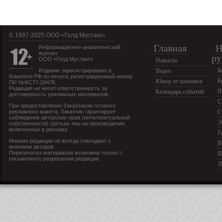
© 1997-2025 OOO «Голд Мустанг»
Главная
Н
Информационно-аналитический
журнал
ру
ООО «Голд Мустанг»
Новости
К
Издание зарегистрировано в
Видео
Комитете РФ по печати, регистрационный номер
К
Юмор от конников
ПИ №ФС77-26476.
Редакция не несет ответственность за
И
Календарь событий
достоверность рекламных материалов.
С
При предоставлении Заказчиком готового
рекламного макета, Заказчик гарантирует
С
соблюдение авторских прав (интеллектуальной
Э
собственности) третьих лиц на произведения,
включенные в рекламу.
Г
Мнение редакции не всегда совпадает с
В
мнением авторов.
Перепечатка материалов возможна только с
И
письменного разрешения редакции.
З