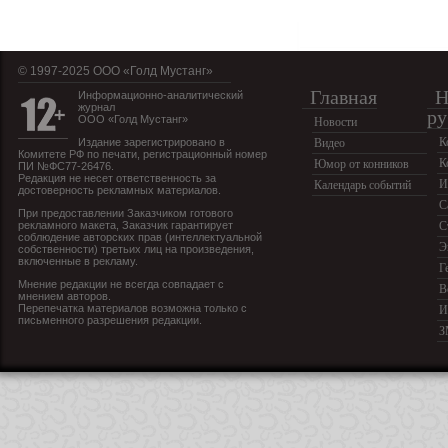
© 1997-2025 OOO «Голд Мустанг»
Главная
Н
Информационно-аналитический
журнал
ру
ООО «Голд Мустанг»
Новости
К
Издание зарегистрировано в
Видео
Комитете РФ по печати, регистрационный номер
К
Юмор от конников
ПИ №ФС77-26476.
Редакция не несет ответственность за
И
Календарь событий
достоверность рекламных материалов.
С
При предоставлении Заказчиком готового
рекламного макета, Заказчик гарантирует
С
соблюдение авторских прав (интеллектуальной
Э
собственности) третьих лиц на произведения,
включенные в рекламу.
Г
Мнение редакции не всегда совпадает с
В
мнением авторов.
Перепечатка материалов возможна только с
И
письменного разрешения редакции.
З