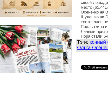
своей лошади
место (65,441
Осененко на В
Шулешко на Эл
состоялась пе
Подлыткина и 
Личный приз 
Нора стали 6-
Тэги:
конный 
Ольга Осене