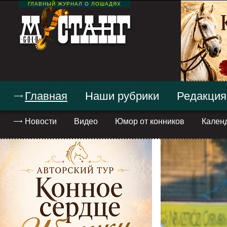
ГЛАВНЫЙ ЖУРНАЛ О ЛОШАДЯХ
Главная
Наши рубрики
Редакция
Новости
Видео
Юмор от конников
Кален