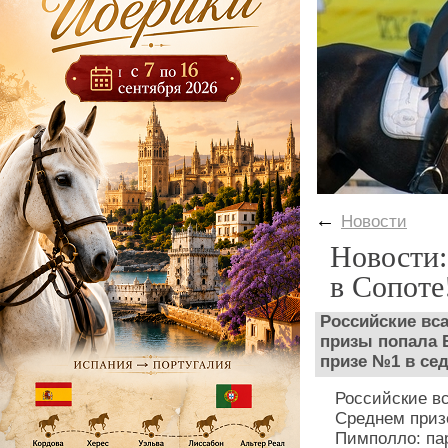
←
Новости
Новости:
в Сопоте
Российские вс
призы попала 
призе №1 в се
Российские в
Среднем приз
Пимполло: пар