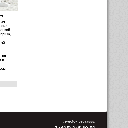
27
тия
anck
менкой
приза,
гай
ятия
и и
рем
Телефон редакции: