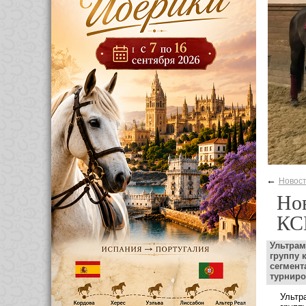
←
Новос
Нов
КС
Ультрам
группу 
сегмент
турниро
Ультр