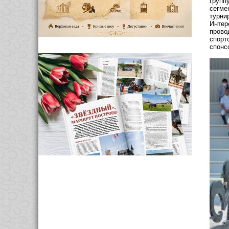
групп
сегме
турни
Интере
прово
спортс
спонс