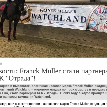
ти
ости: Franсk Muller стали партнер
К "Отрада"!
одная и высокотехнологичная часовая марка Franсk Muller, входящ
компаний Watchland – мирового лидера по производству и продаже 
а LUX, стала партнером КСК «Отрада». В 2019 году в клубе пройдет 1
в на призы компании Watchland.
амодная и высокотехнологичная часовая марка Franсk Muller, входящая 