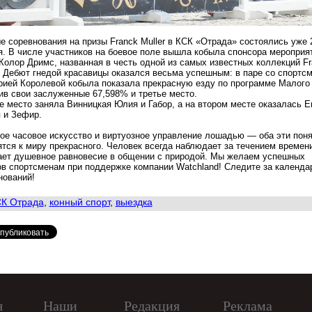
е соревнования на призы Franck Muller в КСК «Отрада» состоялись уже 
я. В числе участников на боевое поле вышла кобыла спонсора мероприя
Колор Дримс, названная в честь одной из самых известных коллекций Fr
r. Дебют гнедой красавицы оказался весьма успешным: в паре со спортс
рией Королевой кобыла показала прекрасную езду по программе Малого 
ив свои заслуженные 67,598% и третье место.
е место заняла Винницкая Юлия и Габор, а на втором месте оказалась Е
 и Зефир.
ое часовое искусство и виртуозное управление лошадью — оба эти пон
ятся к миру прекрасного. Человек всегда наблюдает за течением времен
ает душевное равновесие в общении с природой. Мы желаем успешных
ов спортсменам при поддержке компании Watchland! Следите за календа
нований!
К Отрада
,
конный спорт
,
выездка
я
Наши
Редакция
Реклама