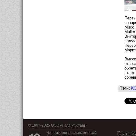
Первы
январ
Мисс 
Mulle
Викто
получ
Перво
Мария
Высок
относ
обрет
старт
сорев
Тэги:
КС
© 1997-2025 OOO «Голд Мустанг»
Главна
Информационно-аналитический