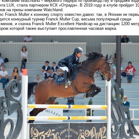
у компаний Watchland – мирового лидера по производству и продаже изд
нта LUX, стала партнером КСК «Отрада». В 2019 году в клубе пройдет 1
ров на призы компании Watchland.
с Franck Muller к конному спорту известен давно: так, в Японии не перв
дится конкурный турнир Franсk Muller Cup, весьма популярный среди
менов, и скачка Franck Muller Excellent Handicap на дистанцию 1200 мет
ором которой также выступает прославленная часовая марка.