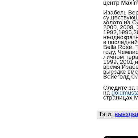
центр Maxim
Изабель Вер
существующи
золото на О
2000, 2008, 
1992,1996,2
неоднократн
в последний
Bella Rose.
году, Чемпи
личном пер
1999, 2001 и
время Изабе
выездке вме
Вейеголд О
Следите за 
на
goldmust
страницах M
Тэги:
выездк