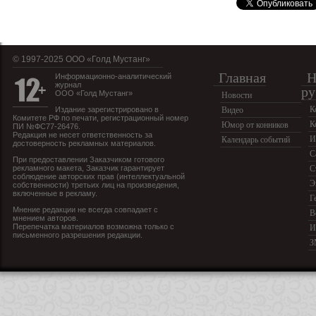
© 1997-2025 OOO «Голд Мустанг»
Главная
Н
Информационно-аналитический
журнал
ру
ООО «Голд Мустанг»
Новости
К
Издание зарегистрировано в
Видео
Комитете РФ по печати, регистрационный номер
К
Юмор от конников
ПИ №ФС77-26476.
Редакция не несет ответственность за
И
Календарь событий
достоверность рекламных материалов.
С
При предоставлении Заказчиком готового
рекламного макета, Заказчик гарантирует
С
соблюдение авторских прав (интеллектуальной
Э
собственности) третьих лиц на произведения,
включенные в рекламу.
Г
Мнение редакции не всегда совпадает с
В
мнением авторов.
Перепечатка материалов возможна только с
И
письменного разрешения редакции.
З