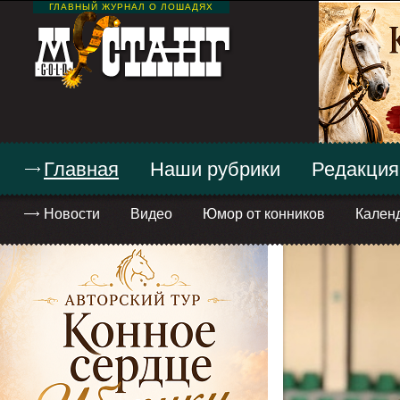
ГЛАВНЫЙ ЖУРНАЛ О ЛОШАДЯХ
Главная
Наши рубрики
Редакция
Новости
Видео
Юмор от конников
Кален