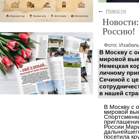
←
Новости
Новости:
Россию!
Фото: Изабел
В Москву с 
мировой вые
Немецкая ко
личному при
Сечиной с ц
сотрудничест
в нашей стра
В Москву с 
мировой вые
Спортсменка
приглашению
России Мар
дальнейшего
посетила кр