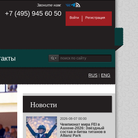
Звоните нам:
+7 (495) 945 60 50
Войти
Регистрация
такты
RUS
|
ENG
Новости
2026-08-07 00:00
Чемпионат мира FEI в
Аахене-2026: Звёздный
состав и битва титанов в
Allianz Park