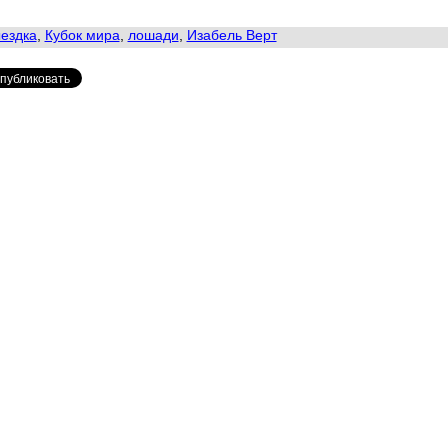
ездка
,
Кубок мира
,
лошади
,
Изабель Верт