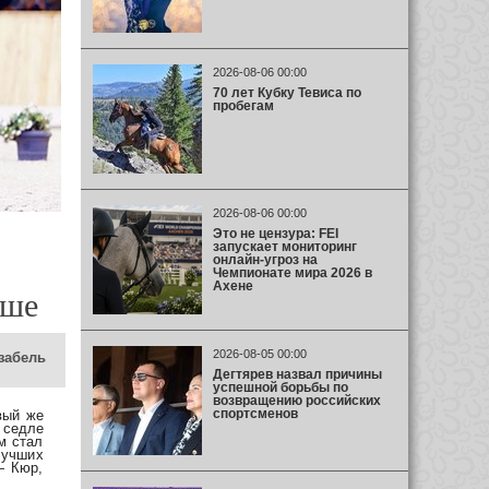
2026-08-06 00:00
70 лет Кубку Тевиса по
пробегам
2026-08-06 00:00
Это не цензура: FEI
запускает мониторинг
онлайн-угроз на
Чемпионате мира 2026 в
Ахене
оше
2026-08-05 00:00
забель
Дегтярев назвал причины
успешной борьбы по
возвращению российских
спортсменов
вый же
 седле
м стал
лучших
— Кюр,