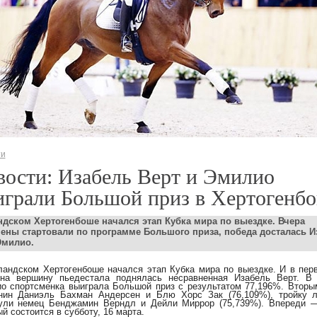
ти
ости: Изабель Верт и Эмилио
играли Большой приз в Хертогенб
ндском Хертогенбоше начался этап Кубка мира по выездке. Вчера
ены стартовали по программе Большого приза, победа досталась И
Эмилио.
ландском Хертогенбоше начался этап Кубка мира по выездке. И в пер
на вершину пьедестала поднялась несравненная Изабель Верт. В
о спортсменка выиграла Большой приз с результатом 77,196%. Вторы
нин Даниэль Бахман Андерсен и Блю Хорс Зак (76,109%), тройку 
ули немец Бенджамин Верндл и Дейли Миррор (75,739%). Впереди 
й состоится в субботу, 16 марта.