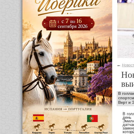
←
Новос
Нов
вы
В голла
спортсм
Верт и 
В гол
день 
Эмили
датча
замкн
которы