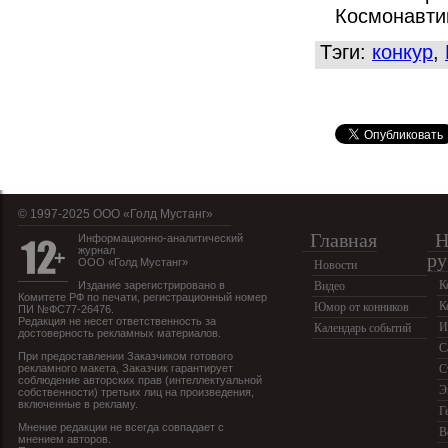
Космонавти
Тэги:
конкур
,
© 1997-2025 OOO «Голд Мустанг»
Главная
Н
Информационно-аналитический
журнал
ру
ООО «Голд Мустанг»
Новости
К
Издание зарегистрировано в
Видео
Комитете РФ по печати, регистрационный номер
К
Юмор от конников
ПИ №ФС77-26476.
Редакция не несет ответственность за
И
Календарь событий
достоверность рекламных материалов.
С
При предоставлении Заказчиком готового
рекламного макета, Заказчик гарантирует
С
соблюдение авторских прав (интеллектуальной
Э
собственности) третьих лиц на произведения,
включенные в рекламу.
Г
Мнение редакции не всегда совпадает с
В
мнением авторов.