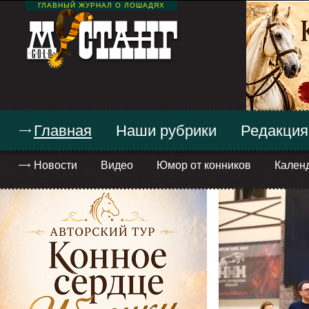
ГЛАВНЫЙ ЖУРНАЛ О ЛОШАДЯХ
Главная
Наши рубрики
Редакция
Новости
Видео
Юмор от конников
Кален