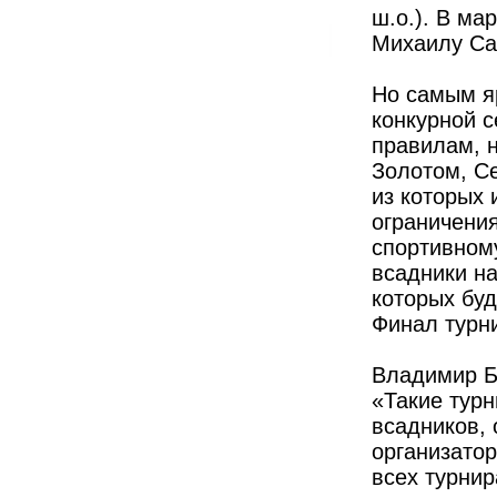
ш.о.). В ма
Михаилу Саф
Но самым я
конкурной 
правилам, 
Золотом, С
из которых
ограничения
спортивному
всадники н
которых бу
Финал турн
Владимир Б
«Такие тур
всадников, 
организатор
всех турни