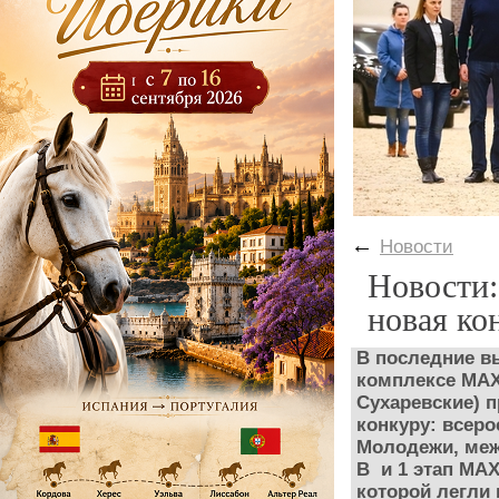
←
Новости
Новости:
новая ко
В последние в
комплексе MAX
Сухаревские) 
конкуру: всер
Молодежи, межд
B и 1 этап MAX
которой легли