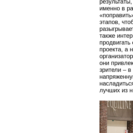
результаты,
именно в р
«поправить»
этапов, что
разыгрывае
также интер
продвигать 
проекта, а 
организатор
они привле
зрители – в
напряженну
насладитьс
лучших из н