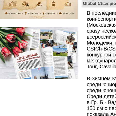
Global Champion
В последни
конноспорт
(Московская
сразу неско
всероссийс
Молодежи, 
CSICh-B/СS
конкурной с
международн
Tour, Cavali
В Зимнем К
среди юнио
среди юнош
Среди дете
в Гр. Б - В
150 см с пе
показала Ан