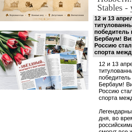
Stables -
12 и 13 апре
титулованны
победитель 
Бербаум!
Ви
Россию стал
спорта межд
12 и 13 апр
титулованн
победитель
Бербаум!
В
Россию ста
спорта меж
⠀
Легендарны
дня, во вре
российским
смогут все