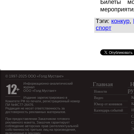
Билеты м
мероприяти
Тэги:
конкур
,
спорт
© 1997-2025 OOO «Голд Мустанг»
Главная
Н
Информационно-аналитический
журнал
ру
ООО «Голд Мустанг»
Новости
К
Издание зарегистрировано в
Видео
Комитете РФ по печати, регистрационный номер
К
Юмор от конников
ПИ №ФС77-26476.
Редакция не несет ответственность за
И
Календарь событий
достоверность рекламных материалов.
С
При предоставлении Заказчиком готового
рекламного макета, Заказчик гарантирует
С
соблюдение авторских прав (интеллектуальной
Э
собственности) третьих лиц на произведения,
включенные в рекламу.