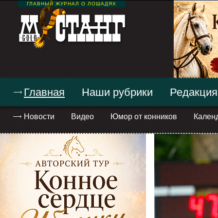
ГЛАВНЫЙ ЖУРНАЛ О ЛОШАДЯХ
Главная
Наши рубрики
Редакция
Новости
Видео
Юмор от конников
Кален