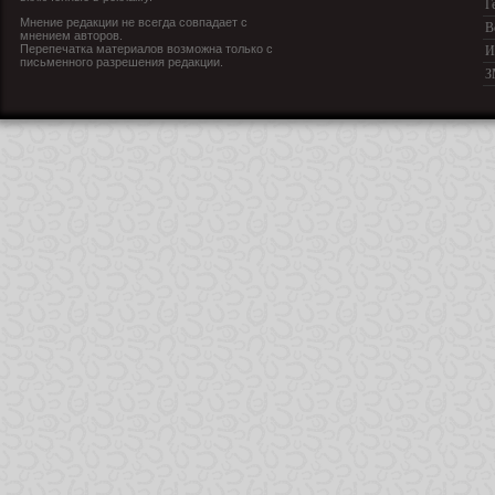
Г
Мнение редакции не всегда совпадает с
В
мнением авторов.
Перепечатка материалов возможна только с
И
письменного разрешения редакции.
З