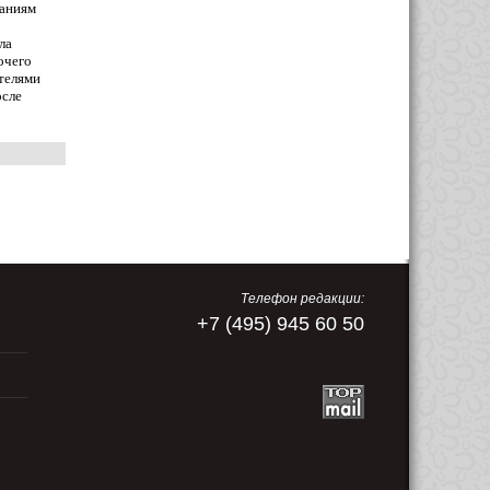
ваниям
ла
очего
телями
осле
Телефон редакции:
+7 (495) 945 60 50