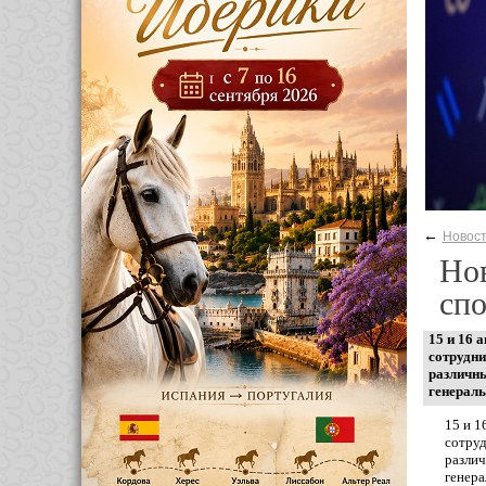
←
Новос
Нов
сп
15 и 16 
сотрудни
различны
генераль
15 и 1
сотруд
различ
генера