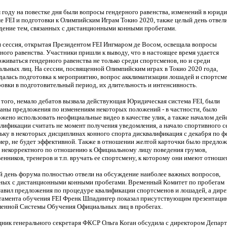
 году на повестке дня были вопросы гендерного равенства, изменений в юрид
е FEI и подготовки к Олимпийским Играм Токио 2020, также целый день отвели
ение тем, связанных с дистанционными конными пробегами.
 сессия, открытая Президентом FEI Ингмаром де Восом, освещала вопросы
ного равенства. Участники пришли к выводу, что в настоящее время удается
живаться гендерного равенства не только среди спортсменов, но и среди
льных лиц. На сессии, посвященной Олимпийским играх в Токио 2020 года,
алась подготовка к мероприятию, вопрос акклиматизации лошадей и спортсме
овки в подготовительный период, их длительность и интенсивность.
того, немало дебатов вызвала действующая Юридическая система FEI, были
аны предложения по изменениям некоторых положений - в частности, было
жено использовать неофициальные видео в качестве улик, а также началом дей
лификации считать не момент получения уведомления, а начало спортивного с
ьку в некоторых дисциплинах конного спорта дисквалификация с декабря по ф
ер, не будет эффективной. Также в отношении желтой карточки было предлож
 некорректного по отношению к Официальному лицу поведения грумов,
енников, тренеров и т.п. вручать ее спортсмену, к которому они имеют отноше
 день форума полностью отвели на обсуждение наиболее важных вопросов,
ных с дистанционными конными пробегами. Временный Комитет по пробегам
авил предложения по процедуре квалификации спортсменов и лошадей, а дире
тамента обучения FEI Френк Шпадингер показал присутствующим презентаци
енной Системы Обучения Официальных лиц в пробегах.
ик генерального секретаря ФКСР Ольга Коган обсудила с директором Депар