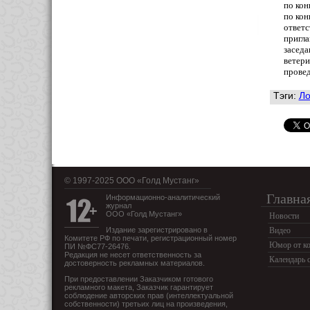
по ко
по кон
ответс
пригла
заседа
ветери
провед
Тэги:
Ло
© 1997-2025 OOO «Голд Мустанг»
Главна
Информационно-аналитический
журнал
ООО «Голд Мустанг»
Новости
Издание зарегистрировано в
Видео
Комитете РФ по печати, регистрационный номер
Юмор от ко
ПИ №ФС77-26476.
Редакция не несет ответственность за
Календарь 
достоверность рекламных материалов.
При предоставлении Заказчиком готового
рекламного макета, Заказчик гарантирует
соблюдение авторских прав (интеллектуальной
собственности) третьих лиц на произведения,