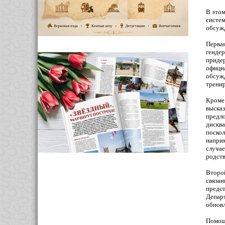
В этом
систем
обсужд
Первая
гендер
придер
официа
обсужд
тренир
Кроме 
высказ
предло
дисква
поскол
наприм
случае
родств
Второй
связан
предст
Депар
обновл
Помощн