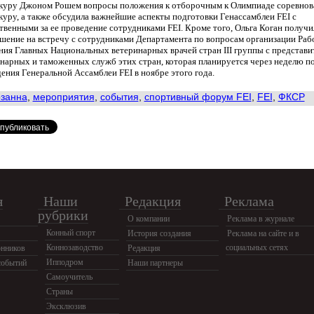
нкуру Джоном Рошем вопросы положения к отборочным к Олимпиаде соревно
куру, а также обсудила важнейшие аспекты подготовки Генассамблеи FEI с
твенными за ее проведение сотрудниками FEI. Кроме того, Ольга Коган получи
шение на встречу с сотрудниками Департамента по вопросам организации Раб
ния Главных Национальных ветеринарных врачей стран III группы с представи
нарных и таможенных служб этих стран, которая планируется через неделю п
ения Генеральной Ассамблеи FEI в ноябре этого года.
занна
,
мероприятия
,
события
,
спортивный форум FEI
,
FEI
,
ФКСР
я
Наши
Редакция
Реклама
рубрики
О компании
Реклама в журнале
Конный спорт
История создания
Реклама на сайте и в
Коннозаводство
социальных сетях
нников
Редакция
Ипподром
событий
Наши партнеры
Самоучитель
Страны
Эксклюзив