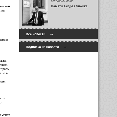
2026-08-04 00:00
ической
Памяти Андрея Чижика
 на
→
Все новости
нов и
→
Подписка на новости
ствия
езона,
евраль,
ено в
ние.
ктор
ю
тамента