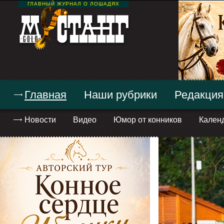
ГЛАВНЫЙ ЖУРНАЛ О ЛОШАДЯХ
Главная
Наши рубрики
Редакция
Новости
Видео
Юмор от конников
Кален