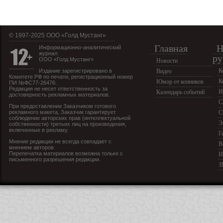
© 1997-2025 OOO «Голд Мустанг»
Главная
Н
Информационно-аналитический
журнал
ру
ООО «Голд Мустанг»
Новости
К
Издание зарегистрировано в
Видео
Комитете РФ по печати, регистрационный номер
К
Юмор от конников
ПИ №ФС77-26476.
Редакция не несет ответственность за
И
Календарь событий
достоверность рекламных материалов.
С
При предоставлении Заказчиком готового
рекламного макета, Заказчик гарантирует
С
соблюдение авторских прав (интеллектуальной
Э
собственности) третьих лиц на произведения,
включенные в рекламу.
Г
Мнение редакции не всегда совпадает с
В
мнением авторов.
Перепечатка материалов возможна только с
И
письменного разрешения редакции.
З