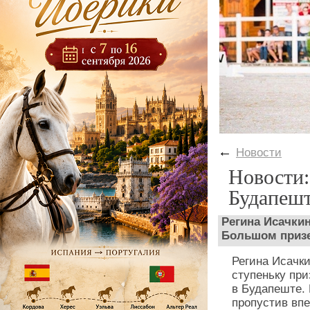
←
Новости
Новости:
Будапешт
Регина Исачкин
Большом призе
Регина Исачк
ступеньку при
в Будапеште. 
пропустив вп