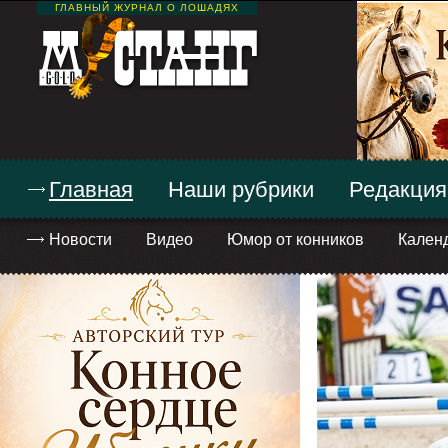
ГЛАВНЫЙ ЖУРНАЛ О ЛОШАДЯХ
Главная
Наши рубрики
Редакция
Новости
Видео
Юмор от конников
Кален