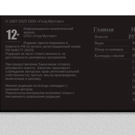
© 1997-2025 OOO «Голд Мустанг»
Главная
Н
Информационно-аналитический
журнал
ру
ООО «Голд Мустанг»
Новости
К
Издание зарегистрировано в
Видео
Комитете РФ по печати, регистрационный номер
К
Юмор от конников
ПИ №ФС77-26476.
Редакция не несет ответственность за
И
Календарь событий
достоверность рекламных материалов.
С
При предоставлении Заказчиком готового
рекламного макета, Заказчик гарантирует
С
соблюдение авторских прав (интеллектуальной
Э
собственности) третьих лиц на произведения,
включенные в рекламу.
Г
Мнение редакции не всегда совпадает с
В
мнением авторов.
Перепечатка материалов возможна только с
И
письменного разрешения редакции.
З