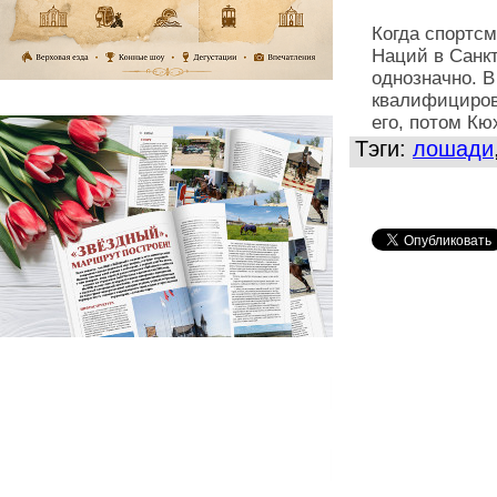
Когда спортсм
Наций в Санк
однозначно. 
квалифициров
его, потом Кю
Тэги:
лошади