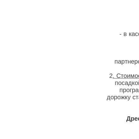
- в ка
партне
2
. Стоимо
посадко
прогр
дорожку ст
Дре