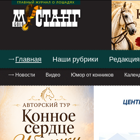
ГЛАВНЫЙ ЖУРНАЛ О ЛОШАДЯХ
Главная
Наши рубрики
Редакция
Новости
Видео
Юмор от конников
Кален