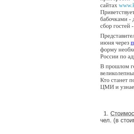
сайтах
www.k
Приветствует
бабочками - 
сбор гостей -
Представите
июня через
п
форму необх
России по а
В прошлом г
великолепн
Кто станет п
ЦМИ и узнае
1.
Стоимос
чел. (в сто