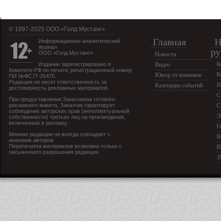
© 1997-2025 OOO «Голд Мустанг»
Главная
Н
Информационно-аналитический
журнал
ру
ООО «Голд Мустанг»
Новости
К
Издание зарегистрировано в
Видео
Комитете РФ по печати, регистрационный номер
К
Юмор от конников
ПИ №ФС77-26476.
Редакция не несет ответственность за
И
Календарь событий
достоверность рекламных материалов.
С
При предоставлении Заказчиком готового
рекламного макета, Заказчик гарантирует
С
соблюдение авторских прав (интеллектуальной
Э
собственности) третьих лиц на произведения,
включенные в рекламу.
Г
Мнение редакции не всегда совпадает с
В
мнением авторов.
Перепечатка материалов возможна только с
И
письменного разрешения редакции.
З