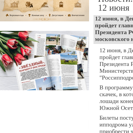
12 июня
12 июня, в Д
пройдет главн
Президента 
московского и
12 июня, в Д
пройдет глав
Президента 
Министерств
"Россипподр
В программу 
скачек, в ко
лошади конев
Южной Осети
Билеты пост
ипподрома уж
приобрести ч