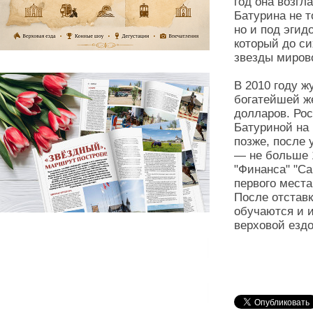
год она возгл
Батурина не 
но и под эгид
который до си
звезды миров
В 2010 году ж
богатейшей ж
долларов. Ро
Батуриной на 
позже, после 
— не больше 1
"Финанса" "С
первого места
После отставк
обучаются и и
верховой ездо