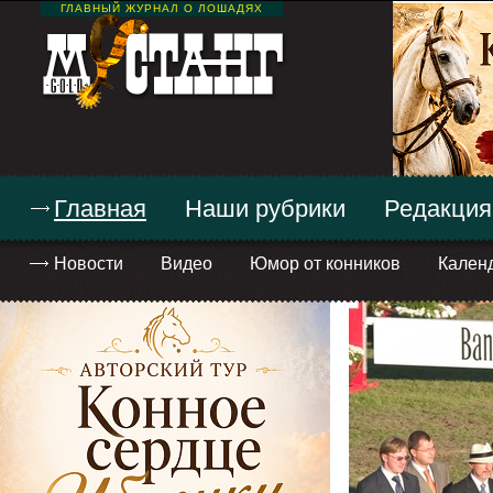
ГЛАВНЫЙ ЖУРНАЛ О ЛОШАДЯХ
Главная
Наши рубрики
Редакция
Новости
Видео
Юмор от конников
Кален