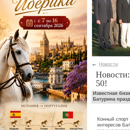
←
Новости
Новости:
50!
Известная бизн
Батурина празд
Конный спорт 
интересов Бат