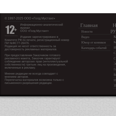
© 1997-2025 OOO «Голд Мустанг»
Главная
Н
Информационно-аналитический
журнал
ру
ООО «Голд Мустанг»
Новости
К
Издание зарегистрировано в
Видео
Комитете РФ по печати, регистрационный номер
К
Юмор от конников
ПИ №ФС77-26476.
Редакция не несет ответственность за
И
Календарь событий
достоверность рекламных материалов.
С
При предоставлении Заказчиком готового
рекламного макета, Заказчик гарантирует
С
соблюдение авторских прав (интеллектуальной
Э
собственности) третьих лиц на произведения,
включенные в рекламу.
Г
Мнение редакции не всегда совпадает с
В
мнением авторов.
Перепечатка материалов возможна только с
И
письменного разрешения редакции.
З