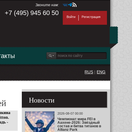
Звоните нам:
+7 (495) 945 60 50
Войти
Регистрация
такты
RUS
|
ENG
Новости
ей
кина
2026-08-07 00:00
tton.
Чемпионат мира FEI в
адь -
Аахене-2026: Звёздный
состав и битва титанов в
Allianz Park