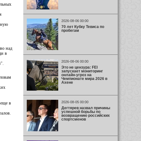
ельных
я
2026-08-06 00:00
вную
70 лет Кубку Тевиса по
пробегам
во над
ди в
2026-08-06 00:00
".
Это не цензура: FEI
запускает мониторинг
онлайн-угроз на
словам
Чемпионате мира 2026 в
Ахене
ких
2026-08-05 00:00
 еще в
Дегтярев назвал причины
,
успешной борьбы по
еалов.
возвращению российских
спортсменов