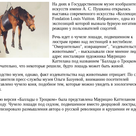
На днях в Государственном музее изобразит
искусств имени А. С.
Пушкина открылась
выставка
современного искусства «Коллекци
Fondation Louis Vuitton. Избранное», одна из
экспозиций которой вызвала бурную негати
реакцию у пользователей соцсетей.
Речь идет о чучеле лошади, подвешенном к
люстрам прямо над лестницей в вестибюле.
"Омерзительно", извращение", "издевательст
животными", - высказывали свое мнение лю
адрес инсталяции художника Маурицио
Каттелана под названием "Баллада о Троцком
чательно, что некоторые решили, будто лошадь может быть живой.
одство музея, однако, факт издевательства над животными отрицает. По 
тавителя пресс-службы музея Ольги
Базуевой
, вниманию посетителей
тавлено чучело коня, подобное тем, которые можно увидеть в зоологичес
х.
ю версия «Баллады о Троцком» была представлена Маурицио Каттеланом
году. Чучело лошади под седлом, подвешенное вместо дворцовой люстры
лизировало размышления автора о русской революции и крушении ее ид