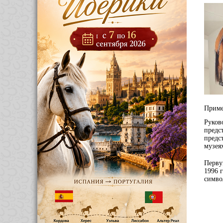
Приме
Руков
предс
предс
музея
Перву
1996 
симво