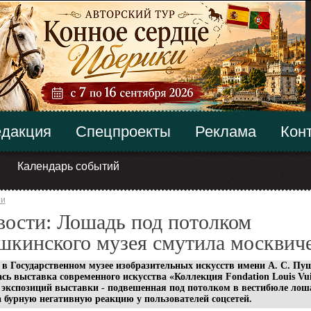
дакция
Спецпроекты
Реклама
Кон
Календарь событий
ти
ости: Лошадь под потолком
шкинского музея смутила москвич
 в Государственном музее изобразительных искусств имени А. С.
Пуш
сь выставка
современного искусства «Коллекция Fondation Louis Vui
 экспозиций выставки - подвешенная под потолком в вестибюле лош
 бурную негативную реакцию у пользователей соцсетей.