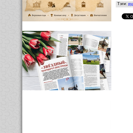
Тэги:
ку