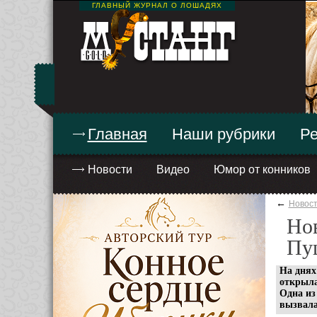
ГЛАВНЫЙ ЖУРНАЛ О ЛОШАДЯХ
Главная
Наши рубрики
Ре
Новости
Видео
Юмор от конников
←
Новос
Нов
Пу
На днях
открыла
Одна из
вызвала