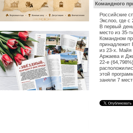
Командного при
Российские с
Экслоо, где с
В первый ден
место из 35-т
Командном пр
принадлежит П
из 23-х. Майя
Аржаева и Джи
22-е (64,798%
расположились
этой програм
заняли 7 мест