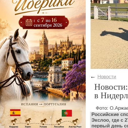
←
Новости
Новости:
в Нидерл
Фото: О.Аржае
Российские сп
Экслоо, где с 
первый день с