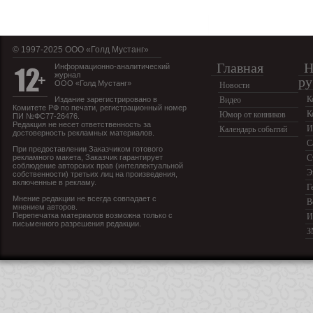
© 1997-2025 OOO «Голд Мустанг»
Главная
Н
Информационно-аналитический
журнал
ру
ООО «Голд Мустанг»
Новости
К
Издание зарегистрировано в
Видео
Комитете РФ по печати, регистрационный номер
К
Юмор от конников
ПИ №ФС77-26476.
Редакция не несет ответственность за
И
Календарь событий
достоверность рекламных материалов.
С
При предоставлении Заказчиком готового
рекламного макета, Заказчик гарантирует
С
соблюдение авторских прав (интеллектуальной
Э
собственности) третьих лиц на произведения,
включенные в рекламу.
Г
Мнение редакции не всегда совпадает с
В
мнением авторов.
Перепечатка материалов возможна только с
И
письменного разрешения редакции.
З