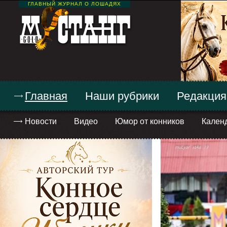
ГЛАВНЫЙ ЖУРНАЛ О ЛОШАДЯХ
Главная
Наши рубрики
Редакция
Новости
Видео
Юмор от конников
Кален