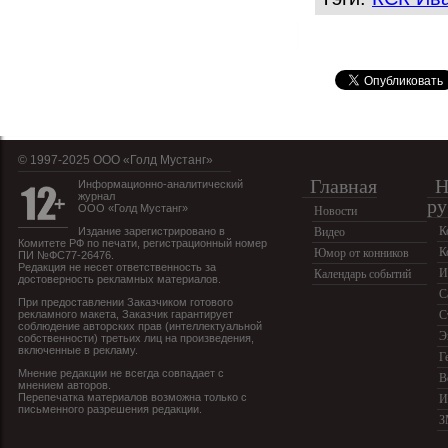
© 1997-2025 OOO «Голд Мустанг»
Главная
Н
Информационно-аналитический
журнал
ру
ООО «Голд Мустанг»
Новости
К
Издание зарегистрировано в
Видео
Комитете РФ по печати, регистрационный номер
К
Юмор от конников
ПИ №ФС77-26476.
Редакция не несет ответственность за
И
Календарь событий
достоверность рекламных материалов.
С
При предоставлении Заказчиком готового
рекламного макета, Заказчик гарантирует
С
соблюдение авторских прав (интеллектуальной
Э
собственности) третьих лиц на произведения,
включенные в рекламу.
Г
Мнение редакции не всегда совпадает с
В
мнением авторов.
Перепечатка материалов возможна только с
И
письменного разрешения редакции.
З