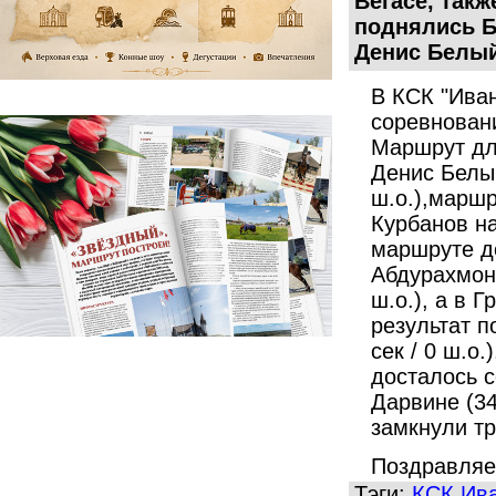
Вегасе, такж
поднялись
Б
Денис Белый
В КСК "Ива
соревновани
Маршрут дл
Денис Белый
ш.о.),маршр
Курбанов на
маршруте д
Абдурахмону
ш.о.), а в 
результат п
сек / 0 ш.о.
досталось с
Дарвине (34
замкнули тр
Поздравляе
Тэги:
КСК Ив