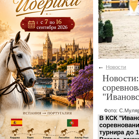
←
Новости
Новости
соревно
"Ивановс
Фото: С.Муля
В КСК "Иван
соревнования
турнира до 