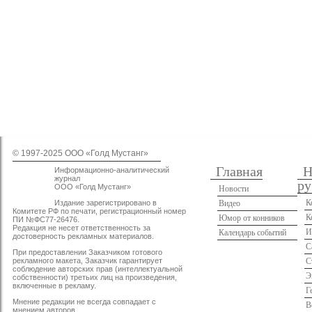
© 1997-2025 OOO «Голд Мустанг»
Главная
Н
Информационно-аналитический
журнал
ру
ООО «Голд Мустанг»
Новости
К
Издание зарегистрировано в
Видео
Комитете РФ по печати, регистрационный номер
К
Юмор от конников
ПИ №ФС77-26476.
Редакция не несет ответственность за
И
Календарь событий
достоверность рекламных материалов.
С
При предоставлении Заказчиком готового
рекламного макета, Заказчик гарантирует
С
соблюдение авторских прав (интеллектуальной
Э
собственности) третьих лиц на произведения,
включенные в рекламу.
Г
Мнение редакции не всегда совпадает с
В
мнением авторов.