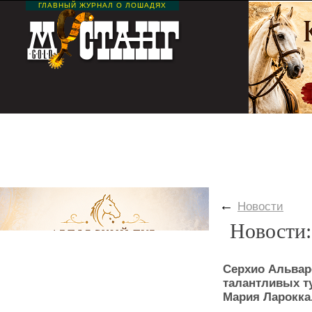
ГЛАВНЫЙ ЖУРНАЛ О ЛОШАДЯХ
Главная
Наши рубрики
Редакция
Новости
Видео
Юмор от конников
Кален
←
Новости
Новости:
Серхио Альвар
талантливых т
Мария Ларокка