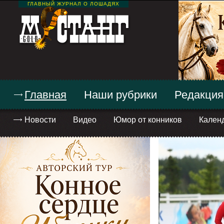
ГЛАВНЫЙ ЖУРНАЛ О ЛОШАДЯХ
Главная
Наши рубрики
Редакция
Новости
Видео
Юмор от конников
Кален