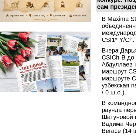
сам президе
В Maxima S
объединенн
международ
CSI1* Y/Ch.
Вчера Дарь
CSICh-В до 
Абдуллаев н
маршрут CSI
маршруте C
узбекская п
/ 0 ш.о.).
В командном
раунда перв
Шатуновой 
Вадима Чер
Вегасе (14 