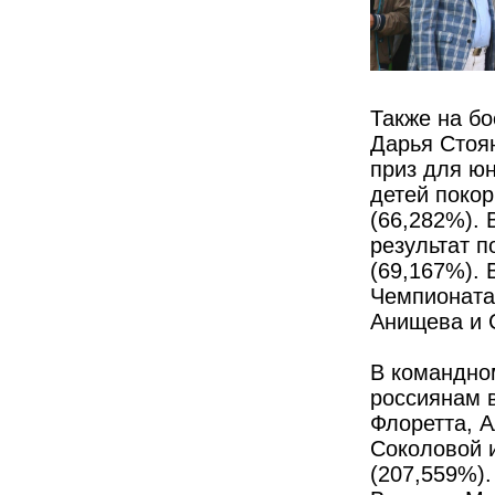
Также на б
Дарья Стоя
приз для ю
детей поко
(66,282%).
результат 
(69,167%).
Чемпионата
Анищева и 
В командно
россиянам 
Флоретта, 
Соколовой 
(207,559%).