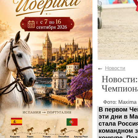
←
Новости
Новости:
Чемпиона
Фото: Maxima 
В первом Че
эти дни в M
стала Росси
командном за
конкуре. По