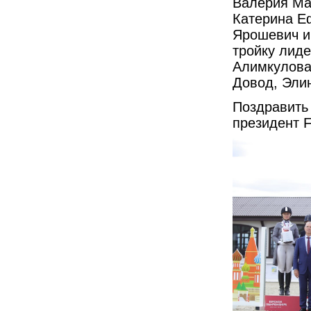
Валерия Ма
Катерина Е
Ярошевич и
тройку лид
Алимкулова
Довод, Элин
Поздравить
президент F