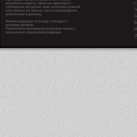
рекламного макета, Заказчик гарантирует
С
соблюдение авторских прав (интеллектуальной
Э
собственности) третьих лиц на произведения,
включенные в рекламу.
Г
Мнение редакции не всегда совпадает с
В
мнением авторов.
Перепечатка материалов возможна только с
И
письменного разрешения редакции.
З