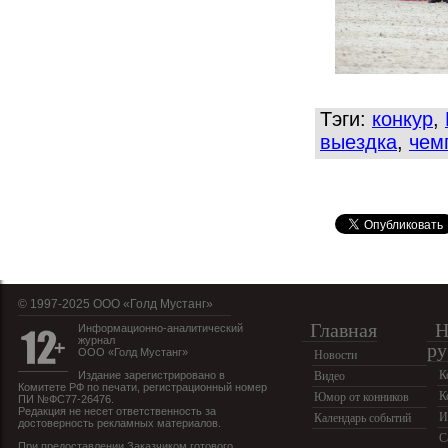
Тэги:
конкур
,
выездка
,
чем
© 1997-2025 OOO «Голд Мустанг»
Главная
Н
Информационно-аналитический
журнал
ру
ООО «Голд Мустанг»
Новости
К
Издание зарегистрировано в
Видео
Комитете РФ по печати, регистрационный номер
К
Юмор от конников
ПИ №ФС77-26476.
Редакция не несет ответственность за
И
Календарь событий
достоверность рекламных материалов.
С
При предоставлении Заказчиком готового