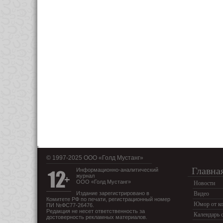
© 1997-2025 OOO «Голд Мустанг»
Главна
Информационно-аналитический
журнал
ООО «Голд Мустанг»
Новости
Издание зарегистрировано в
Видео
Комитете РФ по печати, регистрационный номер
Юмор от ко
ПИ №ФС77-26476.
Редакция не несет ответственность за
Календарь 
достоверность рекламных материалов.