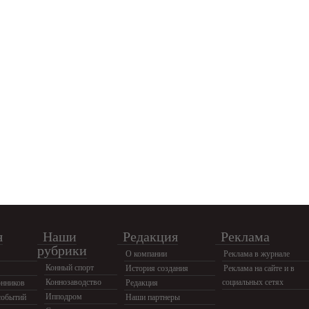
я
Наши
Редакция
Реклама
рубрики
О компании
Реклама в журнале
Конный спорт
История создания
Реклама на сайте и в
Коннозаводство
социальных сетях
нников
Редакция
Ипподром
событий
Наши партнеры