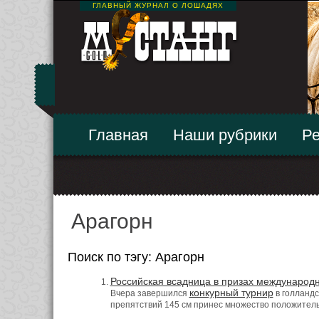
ГЛАВНЫЙ ЖУРНАЛ О ЛОШАДЯХ
Главная
Наши рубрики
Ре
Арагорн
Поиск по тэгу: Арагорн
Российская всадница в призах международн
конкурный турнир
Вчера завершился
в голландс
препятствий 145 см принес множество положител