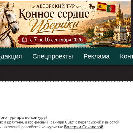
дакция
Спецпроекты
Реклама
Кон
ого турнира по конкуру!
ком Драхтене, и воскресный Гран-при CSI2* с перепрыжкой и высотой
Валерии Соколовой
ьных эмоций российской
конкуристке
.